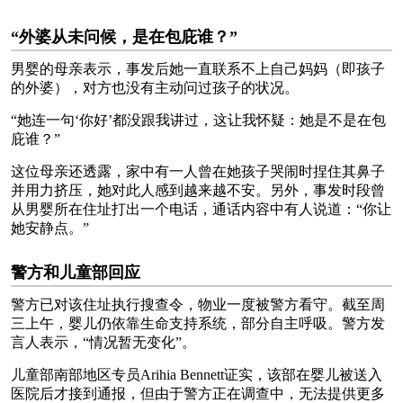
“外婆从未问候，是在包庇谁？”
男婴的母亲表示，事发后她一直联系不上自己妈妈（即孩子
的外婆），对方也没有主动问过孩子的状况。
“她连一句‘你好’都没跟我讲过，这让我怀疑：她是不是在包
庇谁？”
这位母亲还透露，家中有一人曾在她孩子哭闹时捏住其鼻子
并用力挤压，她对此人感到越来越不安。另外，事发时段曾
从男婴所在住址打出一个电话，通话内容中有人说道：“你让
她安静点。”
警方和儿童部回应
警方已对该住址执行搜查令，物业一度被警方看守。截至周
三上午，婴儿仍依靠生命支持系统，部分自主呼吸。警方发
言人表示，“情况暂无变化”。
儿童部南部地区专员Arihia Bennett证实，该部在婴儿被送入
医院后才接到通报，但由于警方正在调查中，无法提供更多