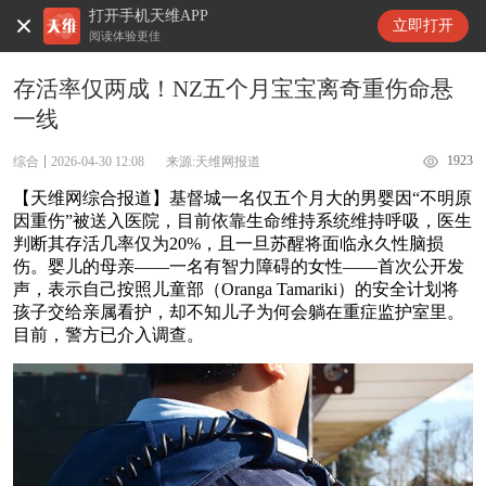
打开手机天维APP
天维新闻
立即打开
阅读体验更佳
存活率仅两成！NZ五个月宝宝离奇重伤命悬
一线
1923
综合
2026-04-30 12:08
来源:天维网报道
【天维网综合报道】基督城一名仅五个月大的男婴因“不明原
因重伤”被送入医院，目前依靠生命维持系统维持呼吸，医生
判断其存活几率仅为20%，且一旦苏醒将面临永久性脑损
伤。婴儿的母亲——一名有智力障碍的女性——首次公开发
声，表示自己按照儿童部（Oranga Tamariki）的安全计划将
孩子交给亲属看护，却不知儿子为何会躺在重症监护室里。
目前，警方已介入调查。