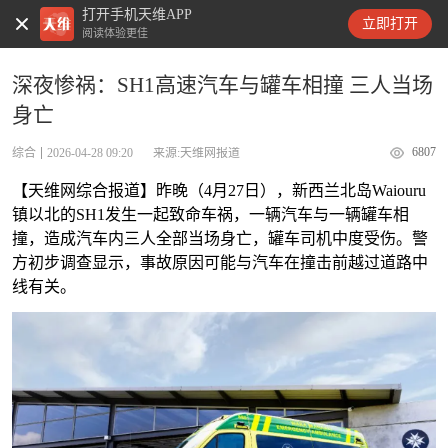
打开手机天维APP
天维新闻
立即打开
阅读体验更佳
深夜惨祸：SH1高速汽车与罐车相撞 三人当场
身亡
6807
综合
2026-04-28 09:20
来源:天维网报道
【天维网综合报道】昨晚（4月27日），新西兰北岛Waiouru
镇以北的SH1发生一起致命车祸，一辆汽车与一辆罐车相
撞，造成汽车内三人全部当场身亡，罐车司机中度受伤。警
方初步调查显示，事故原因可能与汽车在撞击前越过道路中
线有关。