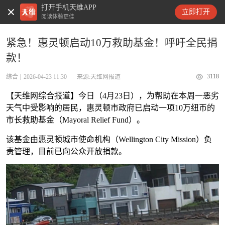
打开手机天维APP
天维新闻
立即打开
阅读体验更佳
紧急！惠灵顿启动10万救助基金！呼吁全民捐
款！
3118
综合
2026-04-23 11:30
来源:天维网报道
【天维网综合报道】今日（4月23日），为帮助在本周一恶劣
天气中受影响的居民，惠灵顿市政府已启动一项10万纽币的
市长救助基金（Mayoral Relief Fund）。
该基金由惠灵顿城市使命机构（Wellington City Mission）负
责管理，目前已向公众开放捐款。