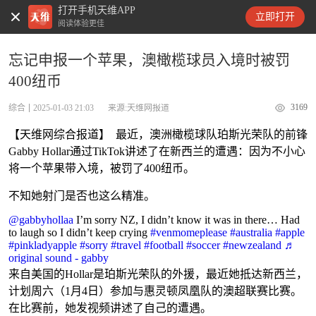
打开手机天维APP
天维新闻
立即打开
阅读体验更佳
忘记申报一个苹果，澳橄榄球员入境时被罚
400纽币
3169
综合
2025-01-03 21:03
来源:天维网报道
【天维网综合报道】 最近，澳洲橄榄球队珀斯光荣队的前锋
Gabby Hollar通过TikTok讲述了在新西兰的遭遇：因为不小心
将一个苹果带入境，被罚了400纽币。
不知她射门是否也这么精准。
@gabbyhollaa
I’m sorry NZ, I didn’t know it was in there… Had
to laugh so I didn’t keep crying
#venmomeplease
#australia
#apple
#pinkladyapple
#sorry
#travel
#football
#soccer
#newzealand
♬
original sound - gabby
来自美国的Hollar是珀斯光荣队的外援，最近她抵达新西兰，
计划周六（1月4日）参加与惠灵顿凤凰队的澳超联赛比赛。
在比赛前，她发视频讲述了自己的遭遇。