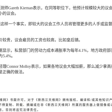
s首席预测师Gareth Kiernan表示，在同等职位下，他预计规模较大的议
小的议会。
了这样一个事实，即较大的议会工作人员将管理更多的人手或监
。
价较贵，议会雇员的工资也较高，比如皇后镇。
据显示，私营部门的劳动力成本通胀率为每年4.1%，地方政府部
为5.4%。
理Connor Molloy表示，如果各地议会大幅加薪，那么减少拿
是正确的做法。
兰天维网》书面许可，对于《新西兰天维网》拥有版权、编译和/或其他知识
不得复制、转载、摘编或在非《新西兰天维网》所属的服务器上做镜像或
用，否则将追究法律责任。