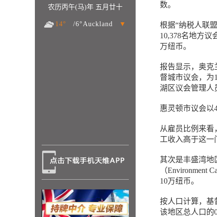
数。
农历丙午(马)年 五月廿十
14°
/6°Auckland
▼
根据“纳税人联盟”发
10,378名地
万纽币。
报告显示，奥克
督城市议会，为1
湖区议会管理人员
惠灵顿市议会以
从雇员比例来看，
工收入高于这一
其次是丰盛湾地
（Environme
10万纽币。
按人口计算，基
该地区总人口的0