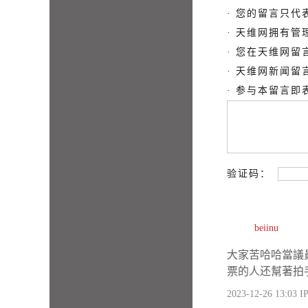
· 您的留言只
· 天维网拥有
· 您在天维网
· 天维网新闻
· 参与本留言
验证码：
beiinu
大家苦哈哈當議
票的人还幫著拍
2023-12-26 13:03
IP