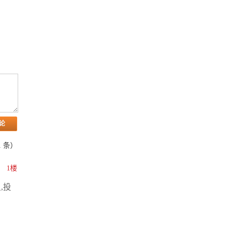
1
条）
1楼
,投