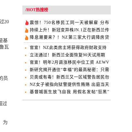
/HOT热搜榜
过20
震惊！750名移民工同一天被解雇 分布
NZ十个工地
持续上升！新冠变异株JN.1正在新西兰传
播
降息潮要来？！NZ第三家大行调降房贷
是基
利率
托鲁瓦
官宣！NZ此类房主将获得政府财政支持
立法通过！新西兰全面恢复90天试用期
官宣！明年2月调涨移民中位工资 AEWV
薪酬门槛或将取消
新研究揭开通往“幸福”的最高秘密：只需
改变一个习惯
贝类或有毒！新西兰又一区域警告居民勿
的员
采勿食
NZ女子被指向狱警提供性贿赂 出庭当天
直接“睡过头”
基督城医生放飞自我 用假名发帖“狂黑”
前老板
薪超过
，为