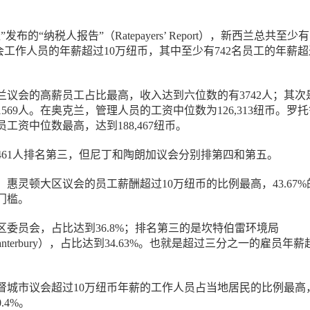
布的“纳税人报告”（Ratepayers’ Report），新西兰总共至少有
方议会工作人员的年薪超过10万纽币，其中至少有742名员工的年薪超
兰议会的高薪员工占比最高，收入达到六位数的有3742人；其次
569人。在奥克兰，管理人员的工资中位数为126,313纽币。罗
工资中位数最高，达到188,467纽币。
461人排名第三，但尼丁和陶朗加议会分别排第四和第五。
惠灵顿大区议会的员工薪酬超过10万纽币的比例最高，43.67%
门槛。
区委员会，占比达到36.8%；排名第三的是坎特伯雷环境局
nt Canterbury），占比达到34.63%。也就是超过三分之一的雇员年
督城市议会超过10万纽币年薪的工作人员占当地居民的比例最高
.4%。