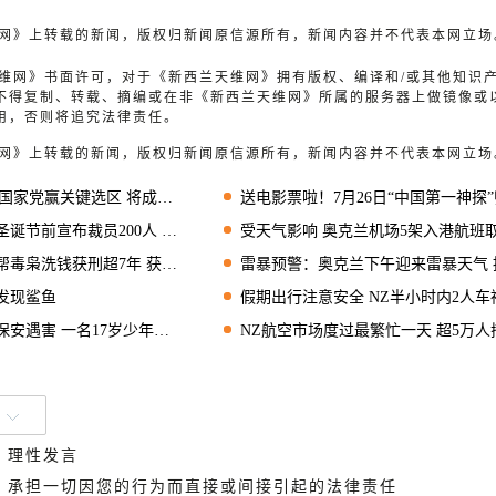
天维网》上转载的新闻，版权归新闻原信源所有，新闻内容并不代表本网立场
兰天维网》书面许可，对于《新西兰天维网》拥有版权、编译和/或其他知识
不得复制、转载、摘编或在非《新西兰天维网》所属的服务器上做镜像或
用，否则将追究法律责任。
天维网》上转载的新闻，版权归新闻原信源所有，新闻内容并不代表本网立场
家党赢关键选区 将成国会议员
送电影票啦！7月26日“中国第一神探”归来，超大屏幕IMAX实力诠释狄仁杰风
节前宣布裁员200人 节后开始
受天气影响 奥克兰机场5架入港航班取消、18架
枭洗钱获刑超7年 获准延期入狱
雷暴预警：奥克兰下午迎来雷暴天气 持续到晚
发现鲨鱼
假期出行注意安全 NZ半小时内2人车祸丧
遇害 一名17岁少年被控谋杀
NZ航空市场度过最繁忙一天 超5万人搭乘纽航航班出
、理性发言
德，承担一切因您的行为而直接或间接引起的法律责任