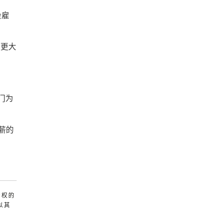
会雇
督更大
门为
高薪的
产权的
以其