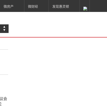
微房产
微财经
发现惠灵顿
▲
▼
方议会
位