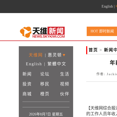
English
|
HOT 即时新闻
首页
>
新闻
天维网
|
惠灵顿
▼
年
English
|
繁體中文
新闻
论坛
生活
作者: Jack
投资
移民
视频
商城
橙页
伙伴
【天维网综合报道
的工作人员年收
2026年8月7日 星期五