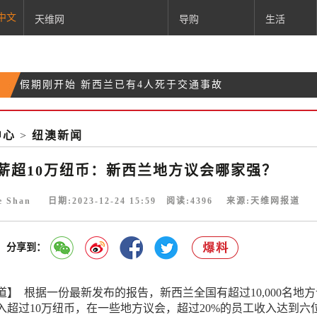
中文
天维网
导购
生活
假期刚开始 新西兰已有4人死于交通事故
受天气影响 奥克兰机场5架入港航班取消、18架延
新西兰一家公司圣诞节前宣布裁员200人 节后开始
误
中心
>
纽澳新闻
年薪超10万纽币：新西兰地方议会哪家强？
薪超10万纽币：新西兰地方议会哪家强？
ie Shan 日期:2023-12-24 15:59 阅读:
4396
来源:天维网报道
分享到：
】 根据一份最新发布的报告，新西兰全国有超过10,000名地
入超过10万纽币，在一些地方议会，超过20%的员工收入达到六