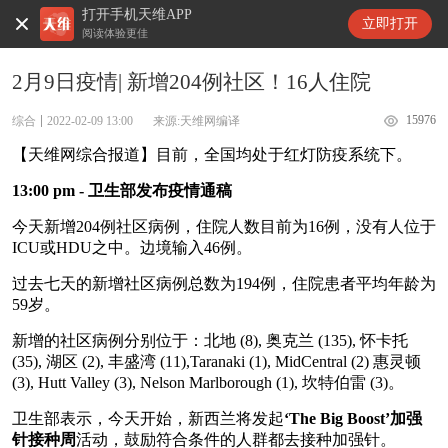
打开手机天维APP
天维新闻
立即打开
阅读体验更佳
2月9日疫情| 新增204例社区！16人住院
15976
综合
2022-02-09 13:00
来源:天维网编译
【天维网综合报道】目前，全国均处于红灯防疫系统下。
13:00 pm - 卫生部发布疫情通稿
今天新增204例社区病例，住院人数目前为16例，没有人位于
ICU或HDU之中。边境输入46例。
过去七天的新增社区病例总数为194例，住院患者平均年龄为
59岁。
新增的社区病例分别位于：北地 (8), 奥克兰 (135), 怀卡托
(35), 湖区 (2), 丰盛湾 (11),Taranaki (1), MidCentral (2) 惠灵顿
(3), Hutt Valley (3), Nelson Marlborough (1), 坎特伯雷 (3)。
卫生部表示，今天开始，新西兰将发起
‘The Big Boost’加强
针接种周
活动，鼓励符合条件的人群都去接种加强针。