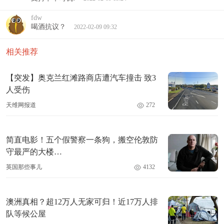
fdw
喝酒抗议？
2022-02-09 09:32
相关推荐
【突发】奥克兰红滩路商店遭汽车撞击 致3
人受伤
天维网报道
272
简直电影！五个假警察一条狗，搬空伦敦防
守最严的大楼…
英国那些事儿
4132
澳洲真相？超12万人无家可归！近17万人排
队等候公屋