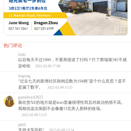
热门评论
lodn
以后每天不过1000，不要再报道了行吗？打了辉瑞第5针不感
染哈哈
2022-02-09 17:08
leigong
“过去七天的新增社区病例总数为194例”是个什么意思？是不
是漏了数字。
2022-02-09 13:35
gameboy43025
最欣赏NZ的地方就是kiwi普遍很理性而且对政治热情不高。
我相信这次闹剧不会像傻13北美人那样的收场。
2022-02-09 13:25
pkill
支持卡车司机!
2022-02-09 13:24