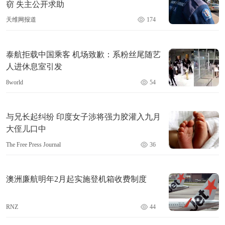
窃 失主公开求助
天维网报道
174
泰航拒载中国乘客 机场致歉：系粉丝尾随艺
人进休息室引发
8world
54
与兄长起纠纷 印度女子涉将强力胶灌入九月
大侄儿口中
The Free Press Journal
36
澳洲廉航明年2月起实施登机箱收费制度
RNZ
44