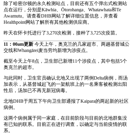
除了哈密尔顿的永久检测站点，目前还有五个弹出式检测站
点在运行，分别是Kāwhia、Ōtorohanga、Whatawhata和Te
Awamutu。请查看DHB网站了解详细位置信息，并查看
Healthpoint网站了解所有其他检测供应商。
昨天在怀卡托进行了3,270次检测，接种了3,725次疫苗。
11：00am更新
今天上午，奥克兰的几家超市、两趟基督城公
交线和Whangārei麦当劳均新增为涉疫点。
截至今天上午8点，卫生部已新增11个涉疫点，其中包括5个
奥克兰的超市。
与此同时，卫生官员确认北地又出现了两例Delta病例，而汤
加表示，从基督城起飞的一架航班上的一名乘客被检测出阳
性后，汤加已不再无新冠病毒。
北地DHB于周五下午向卫生部通报了Kaipara的两起新的社区
病例。
这两个病例属于同一家庭，在目前阶段与目前的北地群集没
有已知的联系。目前正在进行调查，以确定与当前疫情的联
系。