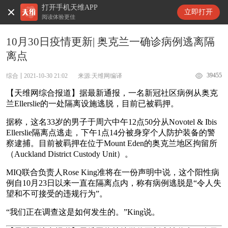
打开手机天维APP
天维新闻
立即打开
阅读体验更佳
10月30日疫情更新| 奥克兰一确诊病例逃离隔
离点
39455
综合
2021-10-30 21:02
来源:天维网编译
【天维网综合报道】据最新通报，一名新冠社区病例从奥克
兰Ellerslie的一处隔离设施逃脱，目前已被羁押。
据称，这名33岁的男子于周六中午12点50分从Novotel & Ibis
Ellerslie隔离点逃走，下午1点14分被身穿个人防护装备的警
察逮捕。目前被羁押在位于Mount Eden的奥克兰地区拘留所
（Auckland District Custody Unit）。
MIQ联合负责人Rose King准将在一份声明中说，这个阳性病
例自10月23日以来一直在隔离点内，称有病例逃脱是“令人失
望和不可接受的违规行为”。
“我们正在调查这是如何发生的。”King说。