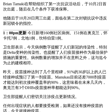
Brian Tamaki在帮助组织了第一次抗议活动后，于10月2日首
次出庭，随后在几个条件下获准保释。
他随后于10月20日周三出庭，面临在第二次封锁抗议中违反
新冠锁令的指控。
1：00pm更新
今日新增160例社区病例。151例在奥克兰，怀
卡托7例，北地1例，坎特伯雷1例。
卫生部表示，今天病例数字提醒了人们新冠的传染性，特别
是Delta变种的传染性。也提醒了人们疫苗接种作为最佳保护
措施的重要性。病例数量的增加并不在意料之外，这与迄今
为止的建模相符。
昨天，疫苗接种达到了几个里程碑，91%的30岁以上的人已
经接种或预订了第一剂疫苗。Manukau目前还差7000剂疫苗
才能达到初次接种覆盖率的90%，这意味着在未来几天内，
奥克兰有3个DHBs疫苗接种率都能达到90%。
卫生部提醒人们密切关注涉疫点更新情况。
任何出现症状的人都要接受检测，如果还没有接种疫苗的
话，今天就接种疫苗。