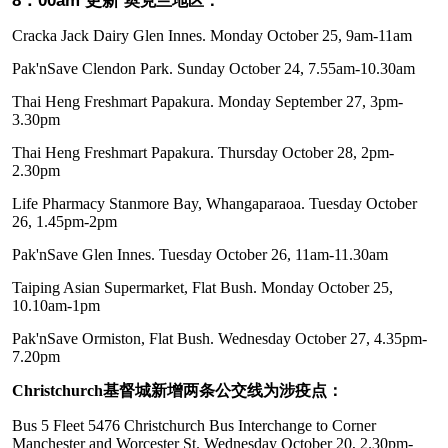
8：00am 更新
奥克兰地区：
Cracka Jack Dairy Glen Innes. Monday October 25, 9am-11am
Pak'nSave Clendon Park. Sunday October 24, 7.55am-10.30am
Thai Heng Freshmart Papakura. Monday September 27, 3pm-
3.30pm
Thai Heng Freshmart Papakura. Thursday October 28, 2pm-
2.30pm
Life Pharmacy Stanmore Bay, Whangaparaoa. Tuesday October
26, 1.45pm-2pm
Pak'nSave Glen Innes. Tuesday October 26, 11am-11.30am
Taiping Asian Supermarket, Flat Bush. Monday October 25,
10.10am-1pm
Pak'nSave Ormiston, Flat Bush. Wednesday October 27, 4.35pm-
7.20pm
Christchurch基督城新增两条公交线为涉疫点：
Bus 5 Fleet 5476 Christchurch Bus Interchange to Corner
Manchester and Worcester St. Wednesday October 20, 2.30pm-