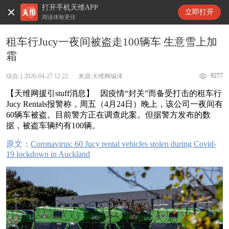
打开手机天维APP
天维新闻
立即打开
阅读体验更佳
租车行Jucy一夜间被盗走100辆车 生意雪上加
霜
9277
综合
2020-04-27 12:22
来源:天维网编译Stuff消息
【天维网援引stuff消息】 因疫情“封关”而备受打击的租车行
Jucy Rentals报警称，周五（4月24日）晚上，该公司一夜间有
60辆车被盗。目前警方正在调查此案。但据警方发布的数
据，被盗车辆约有100辆。
原文：
Coronavirus: 60 Jucy rental vehicles stolen during Covid-
19 lockdown in Auckland