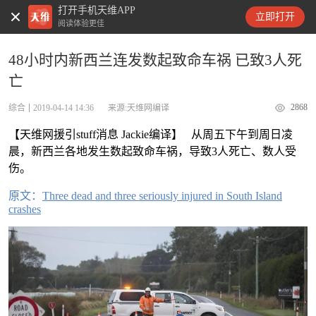
打开手机天维APP
天维新闻
立即打开
阅读体验更佳
48小时内新西兰连发数起致命车祸 已致3人死
亡
2868
综合
2019-04-14 14:36
来源:天维网编译
【天维网援引stuff消息 Jackie编译】 从周五下午到周日凌
晨，新西兰各地发生数起致命车祸，导致3人死亡、数人受
伤。
原文：
Three dead and three seriously injured in South Island
crashes