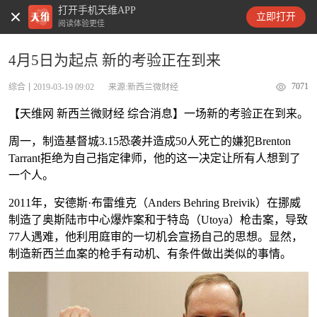
打开手机天维APP
天维新闻
立即打开
阅读体验更佳
4月5日为起点 新的考验正在到来
7071
综合
2019-03-19 09:02
来源:新西兰微财经
【天维网 新西兰微财经 综合消息】一场新的考验正在到来。
周一，制造基督城3.15恐袭并造成50人死亡的嫌犯Brenton
Tarrant拒绝为自己指定律师，他的这一决定让所有人想到了
一个人。
2011年，安德斯·布雷维克（Anders Behring Breivik）在挪威
制造了奥斯陆市中心爆炸案和于特岛（Utoya）枪击案，导致
77人遇难，他利用庭审的一切机会宣扬自己的思想。显然，
制造新西兰血案的枪手有动机、有条件做出类似的事情。