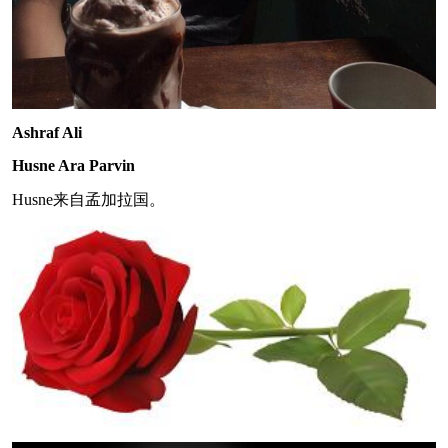
Ashraf Ali
Husne Ara Parvin
Husne来自孟加拉国。