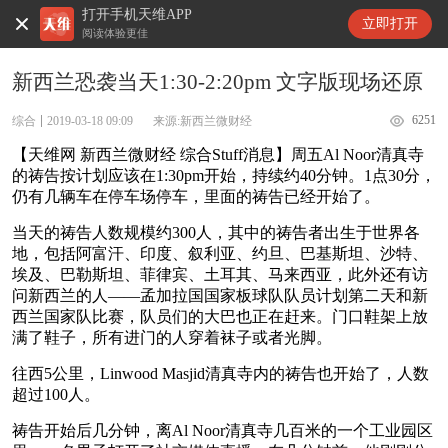
打开手机天维APP
天维新闻
立即打开
阅读体验更佳
新西兰恐袭当天1:30-2:20pm 文字版现场还原
6251
综合
2019-03-18 09:09
来源:新西兰微财经
【天维网 新西兰微财经 综合Stuff消息】周五Al Noor清真寺
的祷告按计划应该在1:30pm开始，持续约40分钟。1点30分，
仍有几辆车在停车场停车，里面的祷告已经开始了。
当天的祷告人数规模约300人，其中的祷告者出生于世界各
地，包括阿富汗、印度、叙利亚、约旦、巴基斯坦、沙特、
埃及、巴勒斯坦、菲律宾、土耳其、马来西亚，此外还有访
问新西兰的人——孟加拉国国家板球队队员计划第二天和新
西兰国家队比赛，队员们的大巴也正在赶来。门口鞋架上放
满了鞋子，所有进门的人穿着袜子或者光脚。
往西5公里，Linwood Masjid清真寺内的祷告也开始了，人数
超过100人。
祷告开始后几分钟，离Al Noor清真寺几百米的一个工业园区