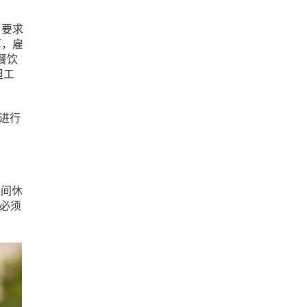
，要求
算，雇
餐饮
，但工
文进行
工间休
但必须