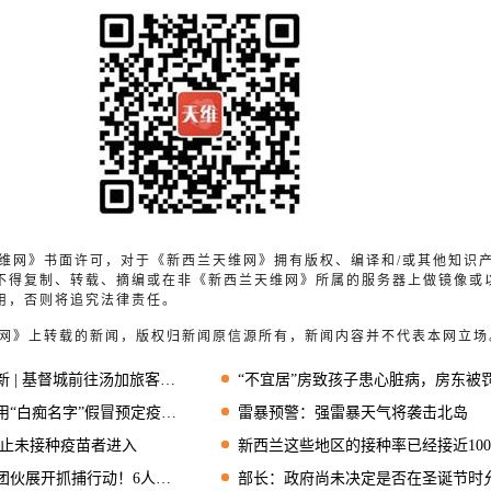
兰天维网》书面许可，对于《新西兰天维网》拥有版权、编译和/或其他知识
不得复制、转载、摘编或在非《新西兰天维网》所属的服务器上做镜像或
用，否则将追究法律责任。
天维网》上转载的新闻，版权归新闻原信源所有，新闻内容并不代表本网立场
 | 基督城前往汤加旅客检出阳性
“不宜居”房致孩子患心脏病，房东被罚近4
白痴名字”假冒预定疫苗接种
雷暴预警：强雷暴天气将袭击北岛
面禁止未接种疫苗者进入
新西兰这些地区的接种率已经接近100
伙展开抓捕行动！6人被捕！
部长：政府尚未决定是否在圣诞节时允许奥克兰人出