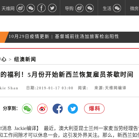
天维网
导购
生活
微房
快查邮箱！已有人收到移民局特批签证通知了！
10月28日疫情更新| 总理：基督城二级警戒有助于降
10月27日疫情更新|奥克兰地铁工地2人检出阳性 隔离
低风险
中心
>
纽澳新闻
10月29日疫情更新 | 基督城前往汤加旅客检出阳性
28人
钟的福利！5月份开始新西兰恢复雇员茶歇时间
kie Shan 日期:2019-01-17 03:00 阅读:
来源:天维网编译
分享到：
uff消息 Jackie编译】 最近，澳大利亚昆士兰州一家麦当劳经理
和工作间隙才可以休息一会，这引发外界关注。那么，新西兰如