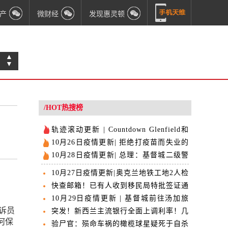
产
微财经
发现惠灵顿
▲
▼
/HOT热搜榜
轨迹滚动更新 | Countdown Glenfield和
多趟公交车新增为涉疫点
10月26日疫情更新| 拒绝打疫苗而失业的
人，可以领取失业金
10月28日疫情更新| 总理：基督城二级警
戒有助于降低风险
10月27日疫情更新|奥克兰地铁工地2人检
出阳性 隔离28人
快查邮箱！已有人收到移民局特批签证通
知了！
10月29日疫情更新 | 基督城前往汤加旅
告诉员
客检出阳性
突发！新西兰主流银行全面上调利率！几
何保
乎涉及所有产品！
验尸官：殒命车祸的橄榄球星疑死于自杀