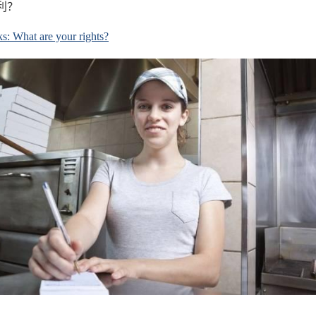
利？
s: What are your rights?