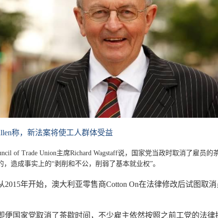
 Cullen称，新法案将使工人群体受益
il of Trade Union主席Richard Wagstaff说，国家党当政时取消了雇员
的，造成事实上的“剥削和不公，削弱了基本就业权”。
2015年开始，澳大利亚零售商Cotton On在法律修改后试图取
即便国家党取消了茶歇时间，不少雇主依然按照之前工党的法律