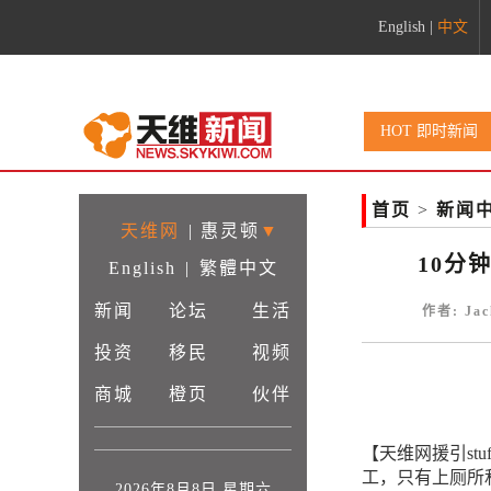
English
|
中文
HOT 即时新闻
首页
>
新闻
天维网
|
惠灵顿
▼
10分
English
|
繁體中文
新闻
论坛
生活
作者: Jac
投资
移民
视频
商城
橙页
伙伴
【天维网援引st
工，只有上厕所
2026年8月8日 星期六