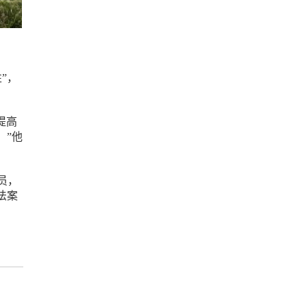
”，
提高
。”他
员，
法案