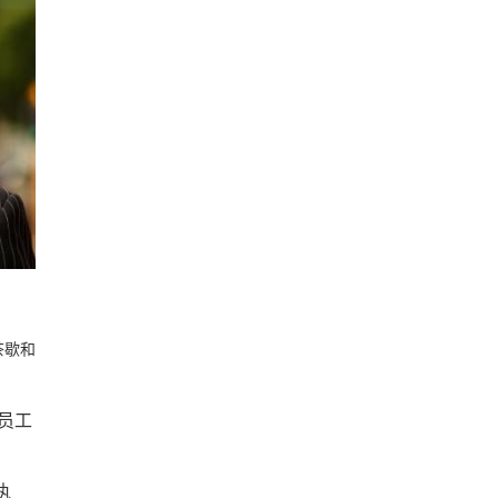
的茶歇和
消员工
执