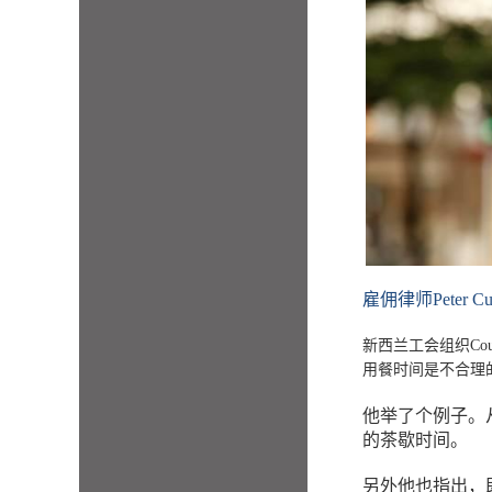
雇佣律师Peter
新西兰工会组织Counc
用餐时间是不合理
他举了个例子。从
的茶歇时间。
另外他也指出，