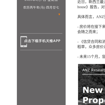
近日，新西兰最大商业银
house》报告
农历丙午年(马) 四月廿七
▼
具体而言，ANZ
- 房价将在接
会随之而来；
- 《信贷合同和
稻草，众多房价
- 未来15个月