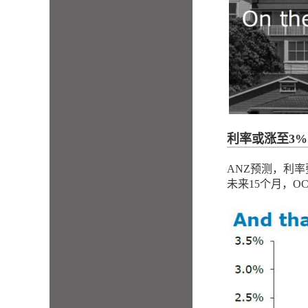
利率或涨至3%
ANZ预测，利
未来15个月，O