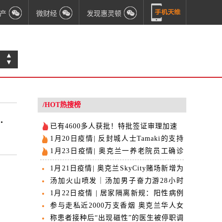
产
微财经
发现惠灵顿
▲
▼
/HOT热搜榜
.
已有4600多人获批！特批签证审理加速
1月20日疫情| 反封城人士​Tamaki的支持
者堵住监狱门
1月23日疫情| ​奥克兰一养老院员工确诊
大概率为Omicron
1月21日疫情| 奥克兰SkyCity赌场新增为
涉疫点
汤加火山喷发｜汤加男子奋力游28小时
成功自救
1月22日疫情 | 居家隔离新规：阳性病例
14天，家庭接触者24天
参与走私近2000万支香烟 奥克兰华人女
子被判刑
称患者接种后“出现磁性”的医生被停职调