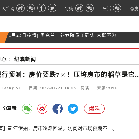
天维网
导购
生活
微房
1月22日疫情 | 居家隔离新规：阳性病例14天，家庭
1月21日疫情| 奥克兰SkyCity赌场新增为涉疫点
接触者24天
1月20日疫情| 反封城人士​Tamaki的支持者堵住监狱
中心
>
纽澳新闻
1月23日疫情| ​奥克兰一养老院员工确诊 大概率为
门
Omicron
银行预测：房价要跌7%！压垮房市的稻草是它..
 Jacky Su 日期:2022-01-21 16:05 阅读:
来源:ANZ
分享到：
道】新年伊始，房市逐渐回温，坊间对市场预期不一。