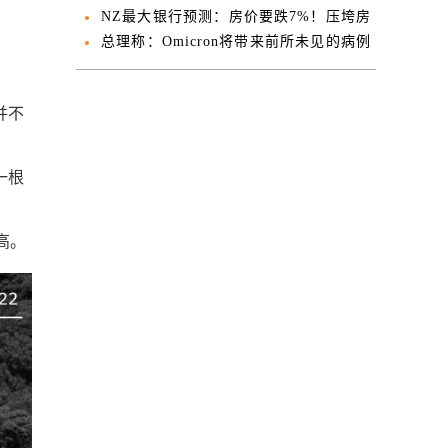
查
NZ最大银行预测：房价要跌7%！压垮房
市的稻草是它...
总理称：Omicron将带来前所未见的病例
数 但并非不可战胜
并不
一根
高。