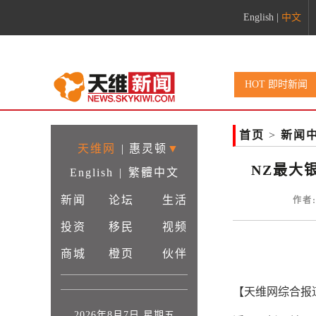
English
|
中文
HOT 即时新闻
首页
>
新闻
天维网
|
惠灵顿
▼
NZ最大
English
|
繁體中文
新闻
论坛
生活
作者:
投资
移民
视频
商城
橙页
伙伴
【天维网综合报
2026年8月7日 星期五