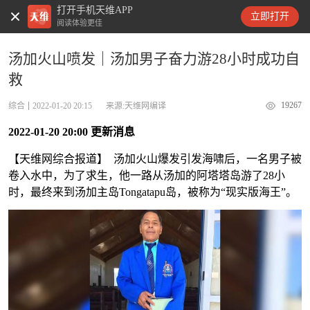
打开手机天维APP
天维新闻
立即打开
阅读体验更佳
汤加火山喷发｜汤加男子奋力游28小时成功自
救
19267
综合
2022-01-20 20:15
来源:天维网编译
2022-01-20 20:00 更新消息
【天维网综合报道】 汤加火山爆发引发海啸后，一名男子被
卷入水中，为了求生，他一路从汤加的阿塔塔岛游了28小
时，最终来到汤加主岛Tongatapu岛，被称为“现实版海王”。