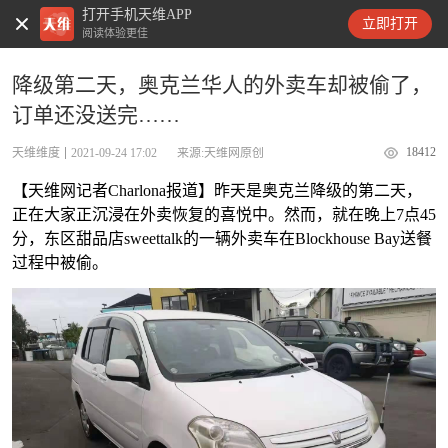
打开手机天维APP
天维新闻
立即打开
阅读体验更佳
降级第二天，奥克兰华人的外卖车却被偷了，
订单还没送完……
18412
天维维度
2021-09-24 17:02
来源:天维网原创
【天维网记者Charlona报道】昨天是奥克兰降级的第二天，
正在大家正沉浸在外卖恢复的喜悦中。然而，就在晚上7点45
分，东区甜品店sweettalk的一辆外卖车在Blockhouse Bay送餐
过程中被偷。