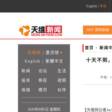
English
|
中文
HOT 即时新闻
首页
>
新闻
天维网
|
惠灵顿
▼
十天不到
English
|
繁體中文
新闻
论坛
生活
作者: J
投资
移民
视频
商城
橙页
伙伴
2026年8月6日 星期四
【天维网记者Ja