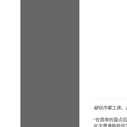
疑似作案工具。
“在简单的盘点
此次遭遇砸抢因