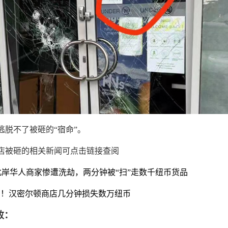
逃脱不了被砸的“宿命”。
店被砸的相关新闻可点击链接查阅
岸华人商家惨遭洗劫，两分钟被“扫”走数千纽币货品
劫！汉密尔顿商店几分钟损失数万纽币
败：