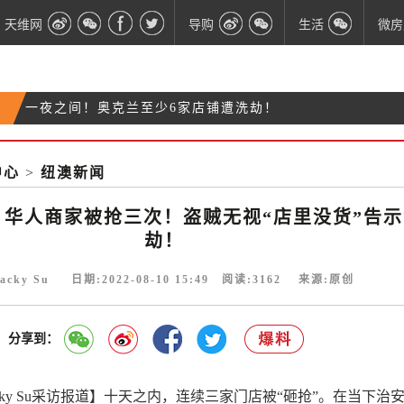
天维网
导购
生活
微房
一夜之间！奥克兰至少6家店铺遭洗劫！
新立法通过！这些人不得合法持枪、用枪
突发！凌晨三点，奥克兰一女子中枪受伤！
中心
>
纽澳新闻
又被抢！凌晨北岸华人商家惨遭洗劫，两分钟被“扫”
走数千纽币货品
，华人商家被抢三次！盗贼无视“店里没货”告示
劫！
acky Su 日期:2022-08-10 15:49 阅读:
3162
来源:原创
分享到：
cky Su采访报道】十天之内，连续三家门店被“砸抢”。在当下治