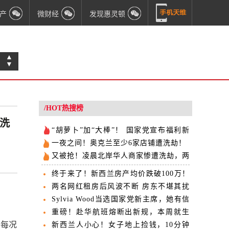
产
微财经
发现惠灵顿
▲
▼
/HOT热搜榜
洗
“胡萝卜”加“大棒”！ 国家党宣布福利新
政
一夜之间！奥克兰至少6家店铺遭洗劫！
又被抢！凌晨北岸华人商家惨遭洗劫，两
分钟被“扫”走数千纽币货品
终于来了！新西兰房产均价跌破100万！
全国一片绿...
两名网红租房后风波不断 房东不堪其扰
闹上仲裁庭
Sylvia Wood当选国家党新主席，她有信
心赢得明年大选
重磅！赴华航班熔断出新规，本周就生
安每况
效！
新西兰人小心！女子地上捡钱，10分钟