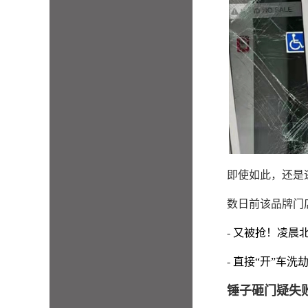
即使如此，还是
数日前该品牌门
-
又被抢！凌晨北
-
直接“开”车洗
锤子砸门疑失