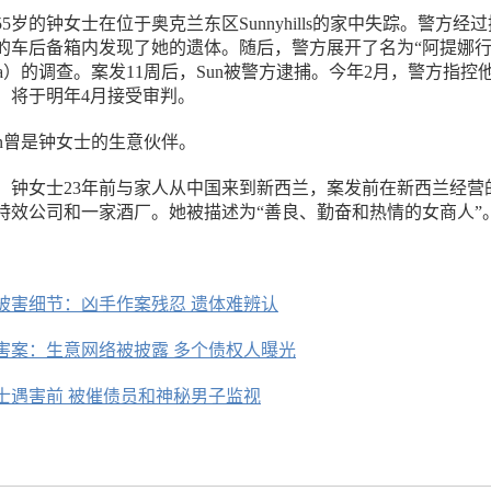
55岁的钟女士在位于奥克兰东区Sunnyhills的家中失踪。警方经
的车后备箱内发现了她的遗体。随后，警方展开了名为“阿提娜行
n Attina）的调查。案发11周后，Sun被警方逮捕。今年2月，警方指控
，将于明年4月接受审判。
un曾是钟女士的生意伙伴。
，钟女士23年前与家人从中国来到新西兰，案发前在新西兰经营
特效公司和一家酒厂。她被描述为“善良、勤奋和热情的女商人”
被害细节：凶手作案残忍 遗体难辨认
害案：生意网络被披露 多个债权人曝光
士遇害前 被催债员和神秘男子监视