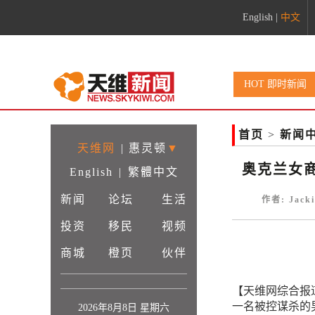
English
|
中文
HOT 即时新闻
首页
>
新闻
天维网
|
惠灵顿
▼
奥克兰女
English
|
繁體中文
新闻
论坛
生活
作者: Jack
投资
移民
视频
商城
橙页
伙伴
【天维网综合报道】
一名被控谋杀的男
2026年8月8日 星期六