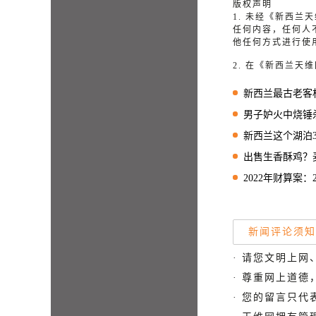
版权声明
1. 未经《新西
任何内容，任何人
他任何方式进行使
2. 在《新西兰
新西兰最古老客机退
男子妒火中烧锤杀
新西兰这个湖泊
出售生香酥鸡？
2022年财算案：2
新闻评论须知
· 请您文明上网
· 尊重网上道
· 您的留言只