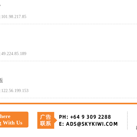
？
:101.98.217.85
:49.224.85.189
返
:122.56.199.153
 here
g With Us