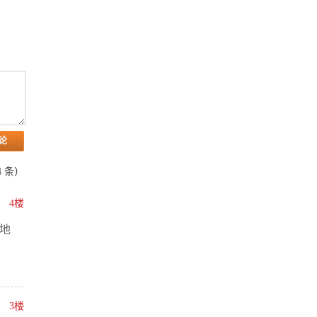
4
条）
4楼
地
3楼