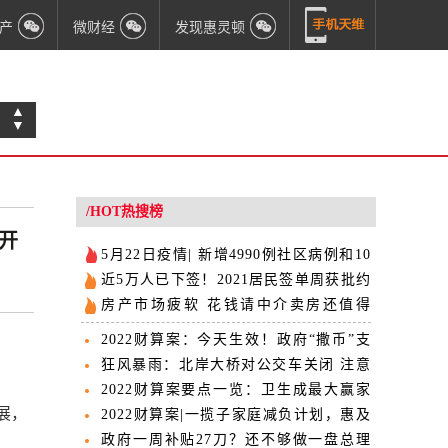
产
微财经
发现惠灵顿
▲
▼
/HOT热搜榜
开
5月22日疫情| 新增4990例社区病例和10
例相关死亡病例
近5万人已下签！2021居民签单周获批约
2000人
房产市场疲软 花钱请中介卖房还值得
吗？
2022财算案：今天生效！政府“撒币”支
持购房者上车！
狂风暴雨：北岸大桥对公交车关闭 注意
选择线路！
2022财算案要点一览：卫生成最大赢家
进展，
将群发红包
2022财算案|一揽子家庭减负计划，惠及
近半数人口
政府一周补贴27刀？还不够做一盘总理