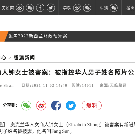
天维网
导购
生活
微房
聚焦2022新西兰财政预算案
5月22日疫情| 新增4990例社区病例和10例相关死亡病
狂风大作！奥克兰海港大桥关闭后复开
例
中心
>
纽澳新闻
2022财算案要点一览：卫生成最大赢家 将群发红包
商人钟女士被害案：被指控华人男子姓名照片公
ie Shan 日期:2021-11-02 14:40 阅读:
14011
来源:天维编译
分享到：
 奥克兰华人女商人钟女士（Elizabeth Zhong）被害案有新
子姓名被披露，他名叫Fang Sun。