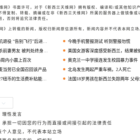
兰天维网》书面许可，对于《新西兰天维网》拥有版权、编译和/或其他知识
不得复制、转载、摘编或在非《新西兰天维网》所属的服务器上做镜像或
用，否则将追究法律责任。
天维网》上转载的新闻，版权归新闻原信源所有，新闻内容并不代表本网立场
役 “告别飞行”后进博物馆
今晚手机警报测试 听到警报勿慌
前妻男友 被判处终身监禁
美国女游客深度感受新西兰，结果被偷走全部物
3周内小震上百次
奥克兰一中学接连发生校园暴力事件
麦当劳已全国召回该产品
北岛发生两起严重车祸，2人死亡
7纽币的生活费补贴能买些什么？
法国18岁男孩在新西兰失踪两年 父母求线
、理性发言
德，承担一切因您的行为而直接或间接引起的法律责任
代表个人意见，不代表本站立场