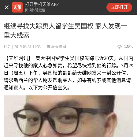
打开手机天维APP
天维新闻
立即打开
阅读体验更佳
继续寻找失踪奥大留学生吴国权 家人发现一
重大线索
13046
社会
2019-03-31 11:33
来源:天维网
【天维网讯】 奥大中国留学生吴国权失踪已近20天，从国内
赶来寻找他的家人心急如焚，希望尽快找到他的行踪。3月29
日（周五）下午，吴国权的哥哥给天维网发来一封公开信，
请求新西兰的华人朋友帮助寻人，如果有线索或其他消息请
通知家人。以下为公开信全文。