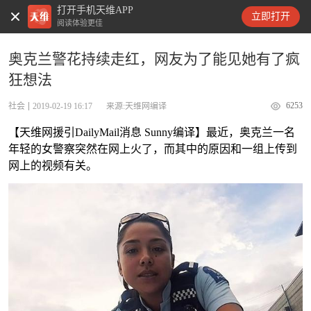
打开手机天维APP
天维新闻
立即打开
阅读体验更佳
奥克兰警花持续走红，网友为了能见她有了疯
狂想法
6253
社会
2019-02-19 16:17
来源:天维网编译
【天维网援引DailyMail消息 Sunny编译】最近，奥克兰一名
年轻的女警察突然在网上火了，而其中的原因和一组上传到
网上的视频有关。