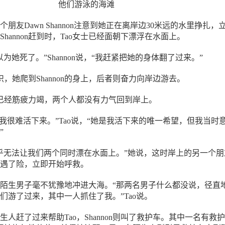
他们游泳的海滩
朋友Dawn Shannon注意到她正在离岸边30米远的水里挣扎，
hannon赶到时，Tao女士已经面朝下漂浮在水面上。
为她死了。”Shannon说，“我赶紧把她的身体翻了过来。”
识，她爬到Shannon的身上，后者则奋力向岸边游去。
n也已经筋疲力竭，两个人都没有力气回到岸上。
，我很难活下来。”Tao说，“她是我活下来的唯一希望，但我当时
”
乎无法让我们两个同时漂在水面上。”她说，这时岸上的另一个朋
遇了险，立即开始呼救。
陌生男子毫不犹豫地冲进大海。“那两名男子什么都没说，径直
们游了过来，其中一人抓住了我。”Tao说。
人赶了过来帮助Tao，Shannon则叫了救护车。其中一名有救