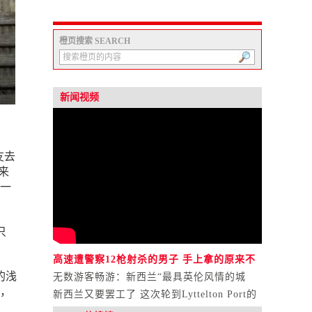
橙页搜索 SEARCH
新闻视频
朋友去
来
一
只
高速遭警察12枪射杀的男子 手上拿的原来不
的浅
是砍刀？
无数游客畅游：新西兰“最具英伦风情的城
，
市”！
新西兰又要罢工了 这次轮到Lyttelton Port的
工人们