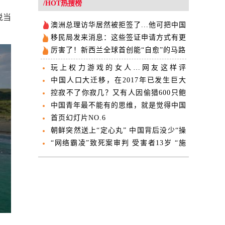
/HOT热搜榜
说当
澳洲总理访华居然被拒签了...他可把中国
留学生欺负惨了！
移民局发来消息：这些签证申请方式有更
新！
厉害了！新西兰全球首创能“自愈”的马路
玩上权力游戏的女人…网友这样评
Jacinda的皇室游
中国人口大迁移，在2017年已发生巨大
转折！
控寂不了你寂几？又有人因偷猎600只鲍
鱼被抓
中国青年最不能有的思维，就是觉得中国
已超越美国天下第一了
首页幻灯片NO.6
朝鲜突然送上“定心丸” 中国背后没少“操
心”
“网络霸凌”致死案审判 受害者13岁 “施
暴者”16岁