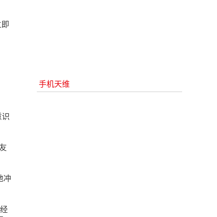
立即
手机天维
意识
友
地冲
护经