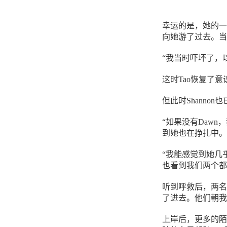
幸运的是，她的一个
向她游了过去。当S
“我当时吓坏了，以
这时Tao恢复了意
但此时Shanno
“如果没有Dawn
到她也在挣扎中。
“我能感觉到她几
也看到我们两个都
听到呼救后，两名
了进去。他们朝我
上岸后，更多的陌生