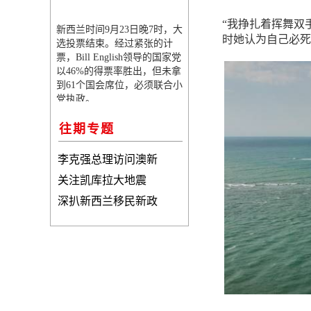
“我挣扎着挥舞双
新西兰时间9月23日晚7时，大
时她认为自己必死
选投票结束。经过紧张的计
票，Bill English领导的国家党
以46%的得票率胜出，但未拿
到61个国会席位，必须联合小
党执政。
往期专题
李克强总理访问澳新
关注凯库拉大地震
深扒新西兰移民新政