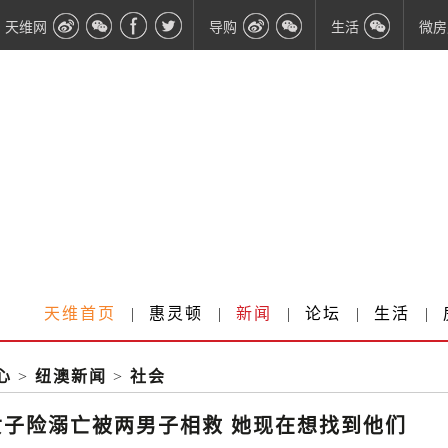
天维网
导购
生活
微房
天维首页
|
惠灵顿
|
新闻
|
论坛
|
生活
|
心
>
纽澳新闻
>
社会
女子险溺亡被两男子相救 她现在想找到他们