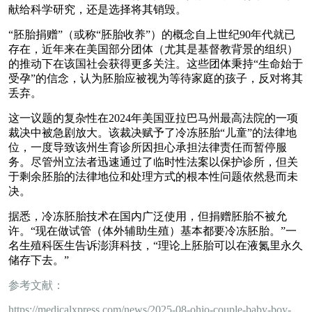
献给科学研究，还是选择将其销毁。
“胚胎捐赠”（或称“胚胎收养”）的概念自上世纪90年代就已
存在，近年来在美国部分团体（尤其是基督教背景的组织）
的推动下在该国社会获得更多关注。这些团体秉持“生命始于
受孕”的信念，认为胚胎应被视为等待家庭的孩子，反对将其
丢弃。
这一议题的复杂性在2024年美国亚拉巴马州最高法院的一项
裁决中被急剧放大。该裁决赋予了冷冻胚胎“儿童”的法律地
位，一度导致该州生育诊所因担心承担法律责任而暂停服
务。尽管州立法者迅速通过了临时性法案以保护诊所，但关
于剩余胚胎的法律地位和处理方式的根本性问题依然悬而未
决。
据悉，冷冻胚胎技术在国内广泛使用，但捐赠胚胎不被允
许。“现在做试管（体外辅助生殖）基本都要冷冻胚胎。”一
名生殖科医生告诉澎湃科技，“理论上胚胎可以在液氮里永久
储存下去。”
参考文献：
https://medicalxpress.com/news/2025-08-ohio-couple-baby-boy-