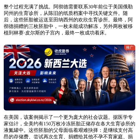
整个过程充满了挑战。阿彻德需要联系30年前位于美国俄勒
冈州的生育诊所，从陈旧的纸质档案中寻找关键文件。随
后，这些胚胎被运送至田纳西州的欢欣生育诊所。最终，阿
彻德捐赠的三枚胚胎中，一枚未能成功解冻，另外两枚被移
植到林赛·皮尔斯的子宫内，最终一枚成功着床。
推广
在美国，该案例揭示了一个更为庞大的社会议题。据医学专
家估计，全美约有150万枚冷冻胚胎正储存在各大生育诊所的
液氮罐中。这些胚胎的父母面临着艰难抉择：是继续支付高
昂的存储费、尝试再次生育、捐赠给其他不孕不育家庭、捐