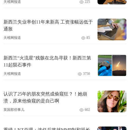
天维网报道
225
新西兰失业率创11年来新高 工资涨幅远低于
通胀
天维网报道
85
新西兰“火流星”残骸在北岛寻获！新西兰第
11起陨石事件
天维网报道
3750
认识了25年的朋友突然成偷窥狂？！她崩
溃，原来他偷窥的是自己啊
英国那些事儿
602
重磅！NZ总理：连任后将就MMP制和延长