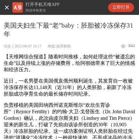
打开手机天维APP
天维新闻
立即打开
阅读体验更佳
美国夫妇生下最“老”baby：胚胎被冷冻保存31
年
3041
综合
2025-08-07 16:17
来源:澎湃新闻
【天维网综合报道】随着时间推移，如何处理这些“被遗忘的
生命”以及持续上涨的存储费用，给阿彻德带来了巨大的情感
和经济压力。
近日，一名男婴在美国俄亥俄州顺利诞生，其发育自一枚被
冷冻保存长达11,148天（近31年）的人类胚胎，刷新了冷冻
胚胎成功孕育生命的最长储存时间纪录。
负责移植的美国田纳西州诺克斯维尔“欢欣生育诊
所”（Rejoice Fertility）的约翰·大卫·戈登医生（Dr. John David
Gordon）确认，此次由皮尔斯夫妇（Lindsey and Tim Pierce）
迎来的新生儿，打破了先前由该诊所创造的30年（10,905
天）冷冻胚胎的纪录。这一成功案例证明人类胚胎在经过先
进的“玻璃化”冷冻技术（一种超快速的、不形成冰晶的冷冻