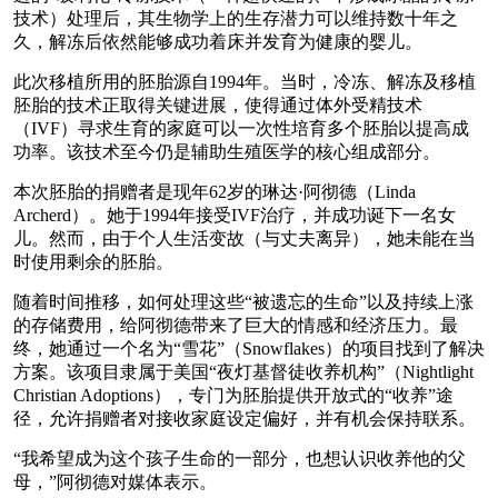
技术）处理后，其生物学上的生存潜力可以维持数十年之
久，解冻后依然能够成功着床并发育为健康的婴儿。
此次移植所用的胚胎源自1994年。当时，冷冻、解冻及移植
胚胎的技术正取得关键进展，使得通过体外受精技术
（IVF）寻求生育的家庭可以一次性培育多个胚胎以提高成
功率。该技术至今仍是辅助生殖医学的核心组成部分。
本次胚胎的捐赠者是现年62岁的琳达·阿彻德（Linda
Archerd）。她于1994年接受IVF治疗，并成功诞下一名女
儿。然而，由于个人生活变故（与丈夫离异），她未能在当
时使用剩余的胚胎。
随着时间推移，如何处理这些“被遗忘的生命”以及持续上涨
的存储费用，给阿彻德带来了巨大的情感和经济压力。最
终，她通过一个名为“雪花”（Snowflakes）的项目找到了解决
方案。该项目隶属于美国“夜灯基督徒收养机构”（Nightlight
Christian Adoptions），专门为胚胎提供开放式的“收养”途
径，允许捐赠者对接收家庭设定偏好，并有机会保持联系。
“我希望成为这个孩子生命的一部分，也想认识收养他的父
母，”阿彻德对媒体表示。