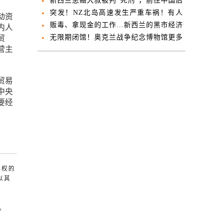
留签证
新西兰患癌大叔被判“死刑”，前往中国后
重获新生
突发！NZ北岛高速发生严重车祸！有人
动资
重伤，紧急封路！
贩毒、拿现金的工作…新西兰的黑市经济
内人
有多大？
无限期闭馆！奥克兰战争纪念博物馆更多
贸
营主
区域检出石棉
贸易
中央
要经
产权的
以其
。