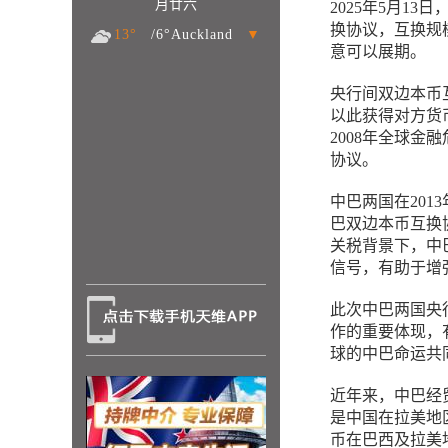
月廿六
2025年5月1
换协议，互换规模
13°
/6°Auckland
▼
意可以展期。
央行间双边本币
以此获得对方货
2008年全球
协议。
中巴两国在201
巴双边本币互换
关税背景下，中
信号，有助于增
此次中巴两国央
作的重要体现，
球的中巴命运共
近年来，中巴经
是中国在拉美地
币在巴西及拉美