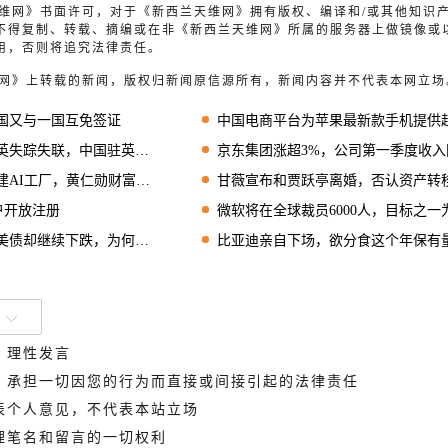
兰天维网》书面许可，对于《新西兰天维网》拥有版权、编译和/或其他知识
不得复制、转载、摘编或在非《新西兰天维网》所属的服务器上做镜像或
用，否则将追究法律责任。
天维网》上转载的新闻，版权归新闻原信源所有，新闻内容并不代表本网立场
中国又与一国互免签证
中国电商平台为苹果最新款手机提供超2000人民币
失联，中国驻英国使领馆发布提醒
京东集团涨超3%，公司第一季度收入同比增15.
厂，黄仁勋财富增至1200亿美元
甘薇宣布和贾跃亭离婚，否认资产转
用户开放注册
微软将在全球裁员6000人，目标之一为减少管理
下跌，为何关税政策缓和也救不了美债
比亚迪亲自下场，欲分食这个年保有量超4亿辆的市
、理性发言
德，承担一切因您的行为而直接或间接引起的法律责任
代表个人意见，不代表本站立场
管理笔名和留言的一切权利