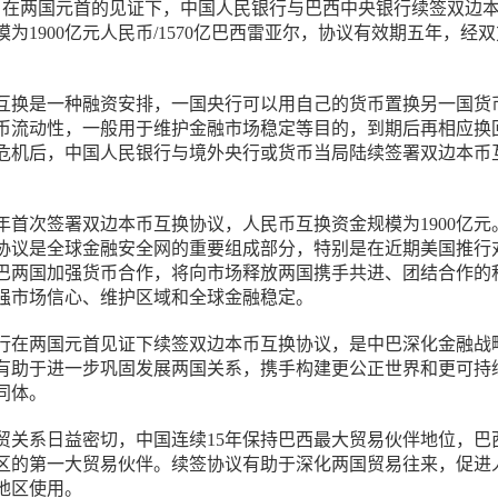
3日，在两国元首的见证下，中国人民银行与巴西中央银行续签双边
为1900亿元人民币/1570亿巴西雷亚尔，协议有效期五年，经
互换是一种融资安排，一国央行可以用自己的货币置换另一国货
币流动性，一般用于维护金融市场稳定等目的，到期后再相应换
金融危机后，中国人民银行与境外央行或货币当局陆续签署双边本币
3年首次签署双边本币互换协议，人民币互换资金规模为1900亿元
协议是全球金融安全网的重要组成部分，特别是在近期美国推行
巴两国加强货币合作，将向市场释放两国携手共进、团结合作的
强市场信心、维护区域和全球金融稳定。
行在两国元首见证下续签双边本币互换协议，是中巴深化金融战
有助于进一步巩固发展两国关系，携手构建更公正世界和更可持
同体。
贸关系日益密切，中国连续15年保持巴西最大贸易伙伴地位，巴
区的第一大贸易伙伴。续签协议有助于深化两国贸易往来，促进
地区使用。