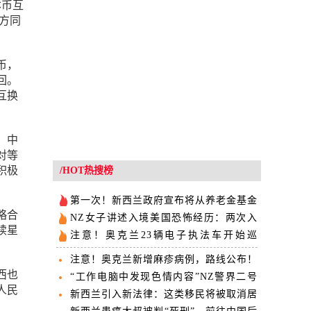
本币互
双方同
币，
回。
互换
。中
对等
积极
/HOT热搜榜
第一次！新西兰政府宣布将从养老金基金
略合
中“提现”
NZ女子讲述入境美国恐怖经历：两次入
续星
境时被拘留，官员特别凶
注意！奥克兰23辆电子执法车开始巡
街，拍违停车牌！“重点盯通勤族！”
注意！奥克兰新增麻疹病例，路线公布！
西也
“工作电脑中发现色情内容”NZ警界二号
人民
人物辞职原因曝光
新西兰引入新法律：这类移民将被取消居