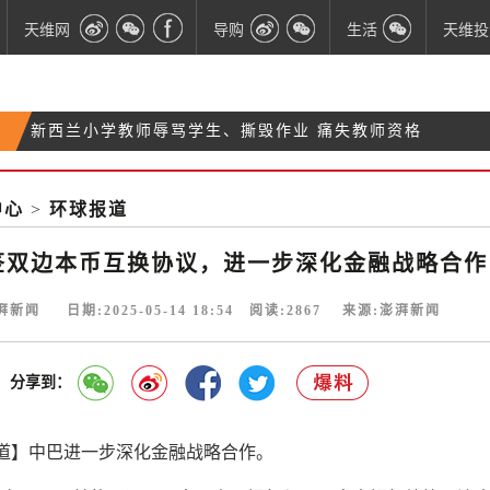
天维网
导购
生活
天维投
新西兰小学教师辱骂学生、撕毁作业 痛失教师资格
新西兰总理：推动NZ苹果出口印度，打破45%高关税
新西兰推出全球首个“反海外行贿”匿名举报平台
壁垒
中心
>
环球报道
身背136项盗窃指控！新西兰准许将澳女子引渡回国
签双边本币互换协议，进一步深化金融战略合作
湃新闻 日期:2025-05-14 18:54 阅读:
2867
来源:澎湃新闻
分享到：
道】中巴进一步深化金融战略合作。