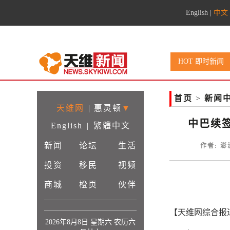
English
|
中文
HOT 即时新闻
首页
>
新闻
天维网
|
惠灵顿
▼
中巴续
English
|
繁體中文
新闻
论坛
生活
作者: 澎
投资
移民
视频
商城
橙页
伙伴
【天维网综合报
2026年8月8日 星期六 农历六