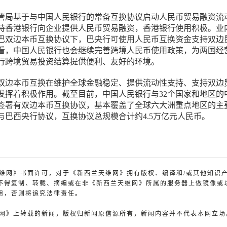
港金管局基于与中国人民银行的常备互换协议启动人民币贸易融资流
持香港银行向企业提供人民币贸易融资，香港银行使用积极。业
巴双边本币互换协议下，巴央行可使用人民币互换资金支持双边
看，中国人民银行也会继续完善跨境人民币使用政策，为两国经
行跨境贸易投资结算提供便利、友好的环境。
双边本币互换在维护全球金融稳定、提供流动性支持、支持双边
发挥着积极作用。截至目前，中国人民银行与32个国家和地区的
签署有双边本币互换协议，基本覆盖了全球六大洲重点地区的主
与巴西央行协议，互换协议总规模合计约4.5万亿元人民币。
兰天维网》书面许可，对于《新西兰天维网》拥有版权、编译和/或其他知识
不得复制、转载、摘编或在非《新西兰天维网》所属的服务器上做镜像或
用，否则将追究法律责任。
天维网》上转载的新闻，版权归新闻原信源所有，新闻内容并不代表本网立场