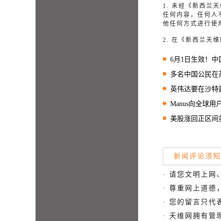
1. 未经《新西
任何内容，任何人
他任何方式进行使
2. 在《新西兰
6月1日生效！
多名中国公民在英失踪
英伟达要在沙特建AI工
Manus向全球
美股涨回正区间美债却继续
新闻评论须知
· 请您文明上网
· 尊重网上道
· 您的留言只
· 天维网拥有