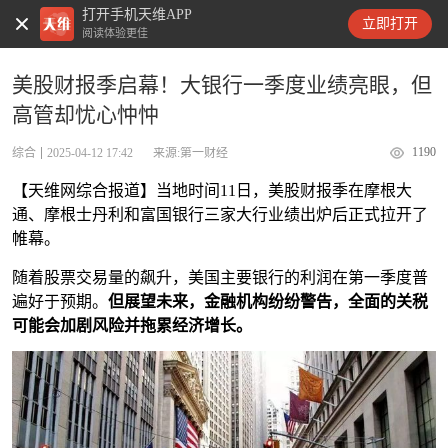
打开手机天维APP
天维新闻
立即打开
阅读体验更佳
美股财报季启幕！大银行一季度业绩亮眼，但
高管却忧心忡忡
1190
综合
2025-04-12 17:42
来源:第一财经
【天维网综合报道】当地时间11日，美股财报季在摩根大
通、摩根士丹利和富国银行三家大行业绩出炉后正式拉开了
帷幕。
随着股票交易量的飙升，美国主要银行的利润在第一季度普
遍好于预期。
但展望未来，金融机构纷纷警告，全面的关税
可能会加剧风险并拖累经济增长。