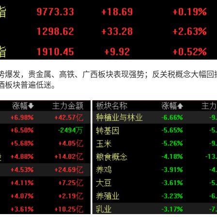
势爆发，贵金属、高铁、广西板块表现强势；反关税概念大幅回
酒板块普遍低迷。