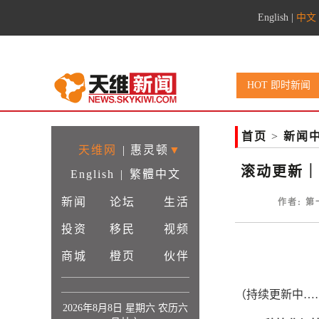
English
|
中文
HOT 即时新闻
首页
>
新闻
天维网
|
惠灵顿
▼
滚动更新｜
English
|
繁體中文
新闻
论坛
生活
作者: 第
投资
移民
视频
商城
橙页
伙伴
（持续更新中…
2026年8月8日 星期六 农历六