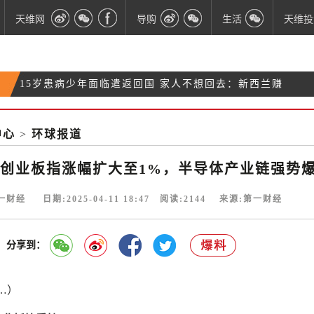
天维网
导购
生活
天维投
15岁患病少年面临遣返回国 家人不想回去：新西兰赚
NZ老板的困惑：一个高薪且无需经验的职位，一年多
钱多！
新西兰一警察非法袭击、逮捕摩托车手 被定罪
仍空着
中心
>
环球报道
澳洲试管婴儿诊所出错：女子生下另一对夫妻的孩
子
创业板指涨幅扩大至1%，半导体产业链强势
一财经 日期:2025-04-11 18:47 阅读:
2144
来源:第一财经
分享到：
…）