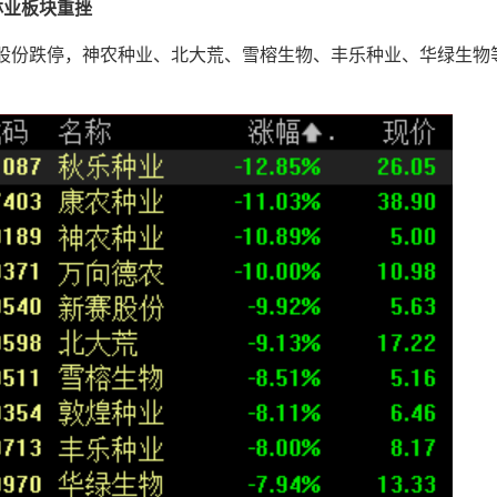
与林业板块重挫
股份跌停，神农种业、北大荒、雪榕生物、丰乐种业、华绿生物