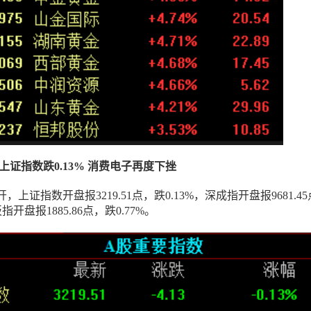
盘｜上证指数跌0.13% 消费电子再度下挫
上证指数开盘报3219.51点，跌0.13%，深成指开盘报9681.4
指开盘报1885.86点，跌0.77%。