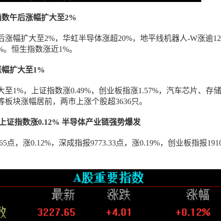
技指数午后涨幅扩大至2%
涨幅扩大至2%，华虹半导体涨超20%，地平线机器人-W涨逾12
%。恒生指数涨近1%。
指涨幅扩大至1%
至1%，上证指数涨0.49%，创业板指涨1.57%，汽车芯片、存
等板块涨幅居前，两市上涨个股超3636只。
盘｜上证指数涨0.12% 半导体产业链强势爆发
65点，涨0.12%，深成指报9773.33点，涨0.19%，创业板指报1910