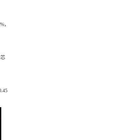
%，
储芯
.45