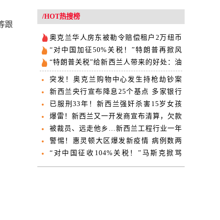
/HOT热搜榜
等跟
奥克兰华人房东被勒令赔偿租户2万纽币
拖延三个月未付
“对中国加征50%关税！”特朗普再掀风
暴，纽币跌至今年新低！
“特朗普关税”给新西兰人带来的好处：油
价又降了
突发！奥克兰购物中心发生持枪劫钞案
涉案车被焚毁
新西兰央行宣布降息25个基点 多家银行
跟进降息
已服刑33年！新西兰强奸杀害15岁女孩
男子再次被拒绝假释
爆雷！新西兰又一开发商宣布清算，欠款
超400万纽币！
被裁员、远走他乡…新西兰工程行业一年
失去1200人
警惕！惠灵顿大区爆发新疫情 病例数两
周几乎翻倍
“对中国征收104%关税！”马斯克掀骂
战，美股连跌第四日！