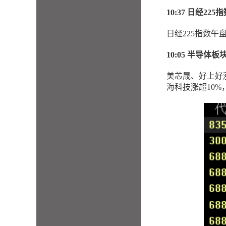
10:37 日经225
日经225指数午盘
10:05 半导体
美芯晟、好上好
海科技涨超10