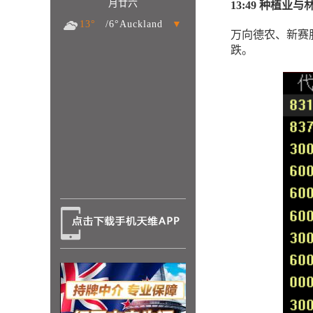
月廿六
13:49 种植业
13°
/6°Auckland
▼
万向德农、新赛
跌。