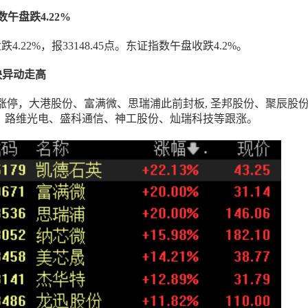
指数午盘跌4.22%
跌4.22%，报33148.45点。东证指数午盘收跌4.2%。
板块异动走高
涨停，大港股份、富满微、思瑞浦此前封板, 圣邦股份、聚辰股
%，路维光电、盛科通信、神工股份、灿瑞科技等跟涨。