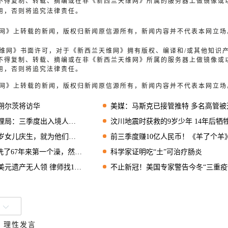
不得复制、转载、摘编或在非《新西兰天维网》所属的服务器上做镜像或
用，否则将追究法律责任。
天维网》上转载的新闻，版权归新闻原信源所有，新闻内容并不代表本网立场
兰天维网》书面许可，对于《新西兰天维网》拥有版权、编译和/或其他知识
不得复制、转载、摘编或在非《新西兰天维网》所属的服务器上做镜像或
用，否则将追究法律责任。
天维网》上转载的新闻，版权归新闻原信源所有，新闻内容并不代表本网立场
朔尔茨将访华
美媒：马斯克已接管推特 多名高管被
度出入境人员2218.5万余人次
汶川地震时获救的9岁少年 14年后牺牲在湖南
女儿庆生，就为他们祝福吧！
前三季度赚10亿人民币！《羊了个羊》“豪横”
67年来第一个澡，然后就去世了…
科学家证明吃“土”可治疗肠炎
遗产无人领 律师找119名远亲分享
不止新冠！美国专家警告今冬“三重疫情”
、理性发言