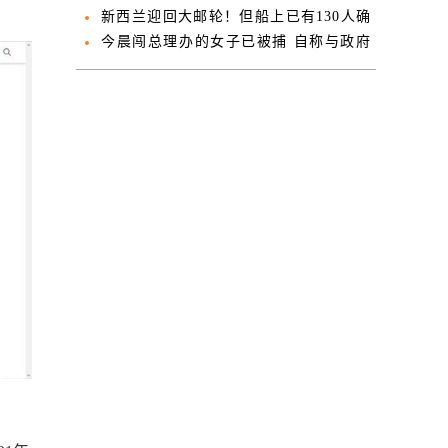
会接纳！
新西兰迎回大邮轮！但船上已有130人确
诊新冠
今晨闯总理办的女子已被捕 自称与政府
积怨已久