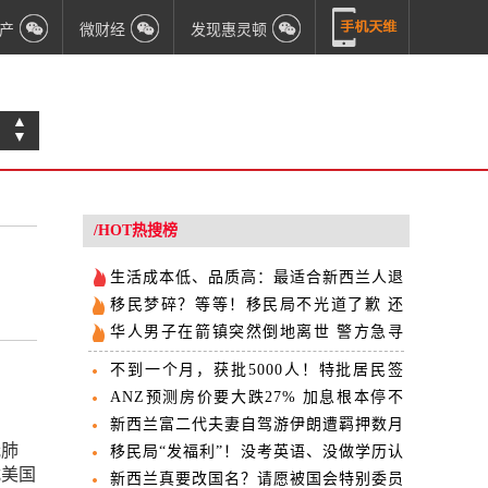
产
微财经
发现惠灵顿
▲
▼
/HOT热搜榜
生活成本低、品质高：最适合新西兰人退
休的4个国家
移民梦碎？等等！移民局不光道了歉 还
给了新offer
华人男子在箭镇突然倒地离世 警方急寻
线索
不到一个月，获批5000人！特批居民签
最新数据来了！
ANZ预测房价要大跌27% 加息根本停不
下来
新西兰富二代夫妻自驾游伊朗遭羁押数月
冠肺
刚刚获释
移民局“发福利”！没考英语、没做学历认
扰美国
证也可交技术移民EOI！
新西兰真要改国名？请愿被国会特别委员