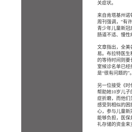
关症状。
来自肯塔基州诺顿儿
周刊强调，“有
青少年儿童新冠
肠道不适、慢性
文章指出，全美
易。布拉特医生
的等待时间则要
室候诊名单已经排到
是“很有问题的”
另一位接受《时代
帮助她10岁儿子
症折磨，而他们见
感受到相似的困
心，参与儿童新
能够负担，医保
礼存储的资金来