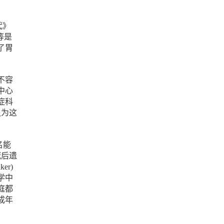
代》
等是
了胃
不容
中心
症科
认为这
名能
冠后遗
r)
学中
庭都
成年