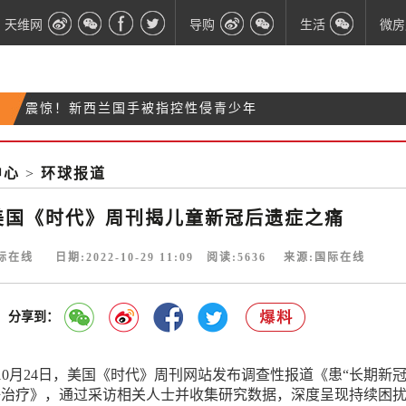
天维网
导购
生活
微房
震惊！新西兰国手被指控性侵青少年
行李箱藏尸案｜首尔高院将开始审查新西兰的引渡申
在乌阵亡的新西兰士兵遗体尚未换回 仍在俄方手中
请
今晨闯总理办的女子已被捕 自称与政府积怨已久
中心
>
环球报道
美国《时代》周刊揭儿童新冠后遗症之痛
际在线 日期:2022-10-29 11:09 阅读:
5636
来源:国际在线
分享到：
10月24日，美国《时代》周刊网站发布调查性报道《患“长期新
好治疗》，通过采访相关人士并收集研究数据，深度呈现持续困