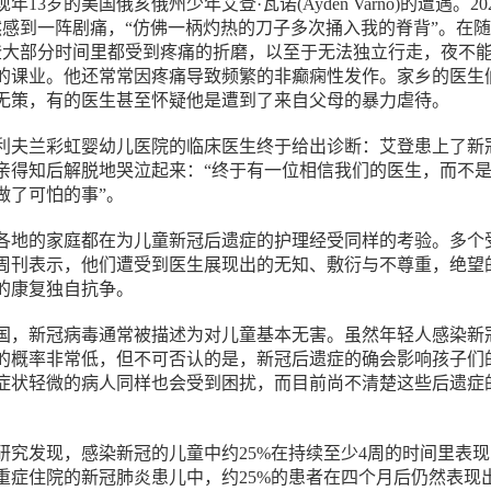
13岁的美国俄亥俄州少年艾登·瓦诺(Ayden Varno)的遭遇。20
然感到一阵剧痛，“仿佛一柄灼热的刀子多次捅入我的脊背”。在
登大部分时间里都受到疼痛的折磨，以至于无法独立行走，夜不
的课业。他还常常因疼痛导致频繁的非癫痫性发作。家乡的医生
无策，有的医生甚至怀疑他是遭到了来自父母的暴力虐待。
月，克利夫兰彩虹婴幼儿医院的临床医生终于给出诊断：艾登患上了新
亲得知后解脱地哭泣起来：“终于有一位相信我们的医生，而不
做了可怕的事”。
各地的家庭都在为儿童新冠后遗症的护理经受同样的考验。多个
周刊表示，他们遭受到医生展现出的无知、敷衍与不尊重，绝望
的康复独自抗争。
国，新冠病毒通常被描述为对儿童基本无害。虽然年轻人感染新
的概率非常低，但不可否认的是，新冠后遗症的确会影响孩子们
症状轻微的病人同样也会受到困扰，而目前尚不清楚这些后遗症
研究发现，感染新冠的儿童中约25%在持续至少4周的时间里表
重症住院的新冠肺炎患儿中，约25%的患者在四个月后仍然表现