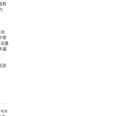
我希
力
是永
岁患
无法康
天最
些孩
产权的