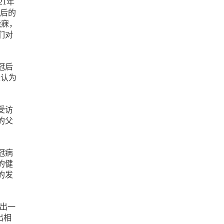
21年
随后的
能寐，
们对
冠后
是认为
受访
的父
冠病
的健
的发
现出一
出相