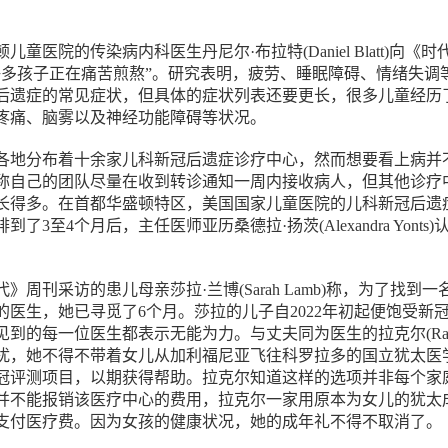
童医院的传染病内科医生丹尼尔·布拉特(Daniel Blatt)向《时
许多孩子正在痛苦煎熬”。研究表明，疲劳、睡眠障碍、情绪失调
后遗症的常见症状，但具体的症状列表还要更长，很多儿童经历
疼痛、脑雾以及神经功能障碍等状况。
各地分布着十余家儿科新冠后遗症诊疗中心，然而想要看上病并
称自己的团队尽量在收到转诊通知一周内接收病人，但其他诊疗
长得多。在首都华盛顿特区，美国国家儿童医院的儿科新冠后遗
了3至4个月后，主任医师亚历桑德拉·扬茨(Alexandra Yonts)
。
》周刊采访的患儿母亲莎拉·兰博(Sarah Lamb)称，为了找到一
的医生，她已寻觅了6个月。莎拉的儿子自2022年初起便饱受新
到的每一位医生都表示无能为力。与丈夫同为医生的拉克尔(Rake
扰，她不得不带着女儿从加利福尼亚飞往科罗拉多的国立犹太医
冠评测项目，以期获得帮助。拉克尔知道这样的选项并非每个家
并不能报销该医疗中心的费用，拉克尔一家用原本为女儿的犹太
支付医疗费。因为女孩的健康状况，她的成年礼不得不取消了。