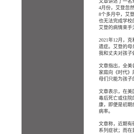
文章讲述了一名现年
4月份，艾登忽
8个多月中，艾
也无法完成学校
艾登的病情束手
2021年12
遗症。艾登的母
我和丈夫对孩子
文章指出，全美
家庭向《时代》
母们只能为孩子
文章表示，在美
毒后死亡或住院
康，即便是初期
病率。
文章称，近期有
系列症状；而在