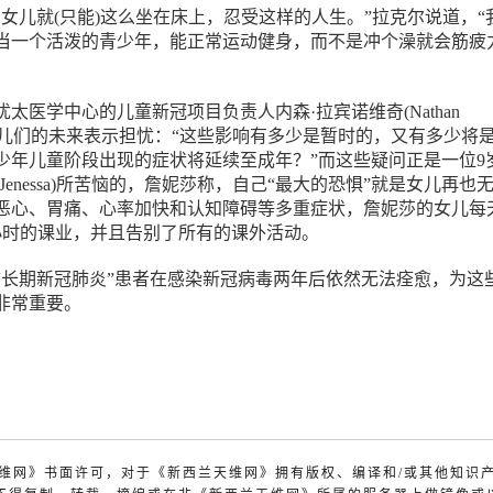
受女儿就(只能)这么坐在床上，忍受这样的人生。”拉克尔说道，“
当一个活泼的青少年，能正常运动健身，而不是冲个澡就会筋疲
太医学中心的儿童新冠项目负责人内森·拉宾诺维奇(Nathan
tch)对患儿们的未来表示担忧：“这些影响有多少是暂时的，又有多少将
少年儿童阶段出现的症状将延续至成年？”而这些疑问正是一位9
Jenessa)所苦恼的，詹妮莎称，自己“最大的恐惧”就是女儿再也
恶心、胃痛、心率加快和认知障碍等多重症状，詹妮莎的女儿每
小时的课业，并且告别了所有的课外活动。
“长期新冠肺炎”患者在感染新冠病毒两年后依然无法痊愈，为这
非常重要。
兰天维网》书面许可，对于《新西兰天维网》拥有版权、编译和/或其他知识