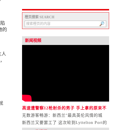
橙页搜索 SEARCH
况陷
她的
新闻视频
生人
，
就
高速遭警察12枪射杀的男子 手上拿的原来不
是砍刀？
无数游客畅游：新西兰“最具英伦风情的城
市”！
新西兰又要罢工了 这次轮到Lyttelton Port的
工人们