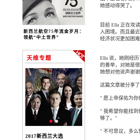
她感动得哭了。
目前 Ella 
新西兰航空75年流金岁月：
入困境。而且最近她
领航“中土世界”
经济状况更加困难
天维专题
Ella 说，她刚
的善举，对她是很
她想对他说声谢谢
这篇文章被分享了
" 愿上帝保佑为
" 我希望你能找
够了。"
" 不可思议，多
2017新西兰大选