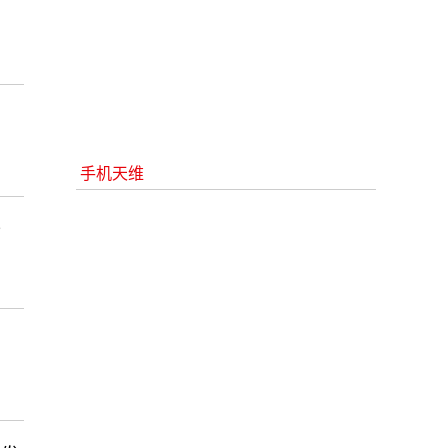
手机天维
些