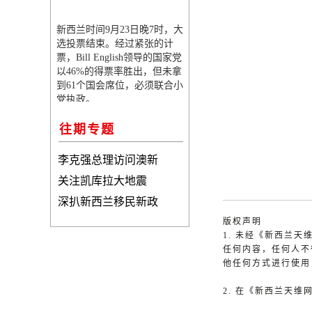
新西兰时间9月23日晚7时，大
选投票结束。经过紧张的计
票，Bill English领导的国家党
以46%的得票率胜出，但未拿
到61个国会席位，必须联合小
党执政。
往期专题
李克强总理访问澳新
关注凯库拉大地震
深扒新西兰移民新政
版权声明
1. 未经《新西兰
任何内容，任何人不
他任何方式进行使用
2. 在《新西兰天