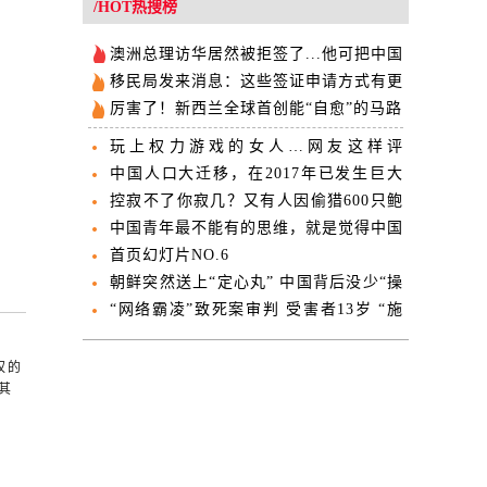
/HOT热搜榜
澳洲总理访华居然被拒签了...他可把中国
留学生欺负惨了！
移民局发来消息：这些签证申请方式有更
新！
厉害了！新西兰全球首创能“自愈”的马路
玩上权力游戏的女人…网友这样评
Jacinda的皇室游
中国人口大迁移，在2017年已发生巨大
转折！
控寂不了你寂几？又有人因偷猎600只鲍
鱼被抓
中国青年最不能有的思维，就是觉得中国
已超越美国天下第一了
首页幻灯片NO.6
朝鲜突然送上“定心丸” 中国背后没少“操
心”
“网络霸凌”致死案审判 受害者13岁 “施
暴者”16岁
权的
其
。