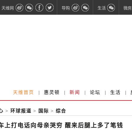
天维网
导购
生活
微房
天维首页
|
惠灵顿
|
新闻
|
论坛
|
生活
|
心
>
环球报道
>
国际
>
综合
车上打电话向母亲哭穷 醒来后腿上多了笔钱