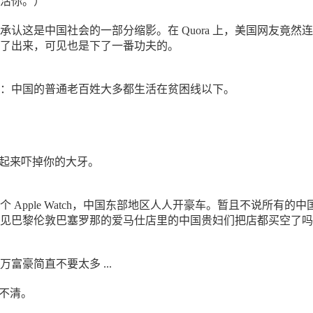
活你。）
承认这是中国社会的一部分缩影。在 Quora 上，美国网友竟然
了出来，可见也是下了一番功夫的。
：中国的普通老百姓大多都生活在贫困线以下。
我们富起来吓掉你的大牙。
 Apple Watch，中国东部地区人人开豪车。暂且不说所有的中
见巴黎伦敦巴塞罗那的爱马仕店里的中国贵妇们把店都买空了吗
富豪简直不要太多 ...
说不清。