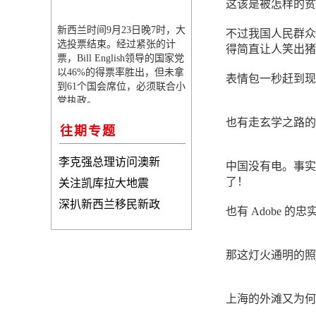
这该是被怎样的贫
新西兰时间9月23日晚7时，大
不过我国人民群众
选投票结束。经过紧张的计
得简直让人笑出猪
票，Bill English领导的国家党
以46%的得票率胜出，但未拿
表情包一秒赶到现
到61个国会席位，必须联合小
党执政。
也有走玄学之路的
往期专题
李克强总理访问澳新
中国没有电。事实
了！
关注凯库拉大地震
深扒新西兰移民新政
也有 Adobe 
那这灯火通明的照
上海的外滩又为何