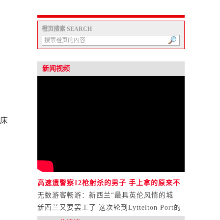
橙页搜索 SEARCH
新闻视频
床
高速遭警察12枪射杀的男子 手上拿的原来不
是砍刀？
无数游客畅游：新西兰“最具英伦风情的城
市”！
新西兰又要罢工了 这次轮到Lyttelton Port的
工人们