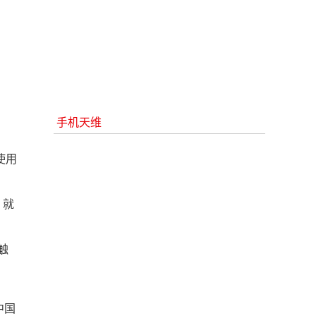
手机天维
使用
 就
触
中国