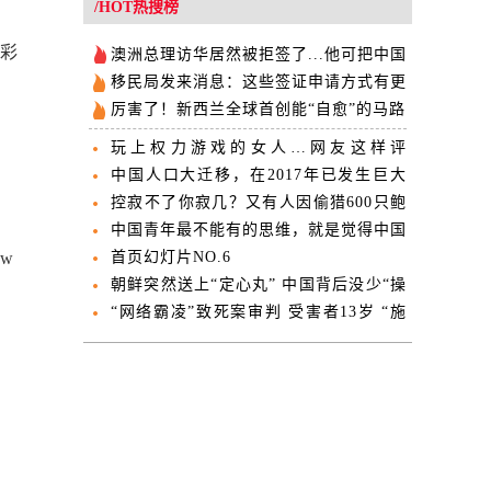
/HOT热搜榜
彩
澳洲总理访华居然被拒签了...他可把中国
留学生欺负惨了！
移民局发来消息：这些签证申请方式有更
新！
厉害了！新西兰全球首创能“自愈”的马路
玩上权力游戏的女人…网友这样评
Jacinda的皇室游
中国人口大迁移，在2017年已发生巨大
转折！
控寂不了你寂几？又有人因偷猎600只鲍
鱼被抓
中国青年最不能有的思维，就是觉得中国
w
已超越美国天下第一了
首页幻灯片NO.6
朝鲜突然送上“定心丸” 中国背后没少“操
心”
“网络霸凌”致死案审判 受害者13岁 “施
暴者”16岁