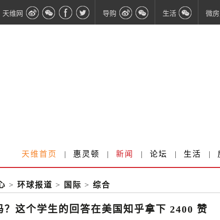
天维网
导购
生活
微房
天维首页
|
惠灵顿
|
新闻
|
论坛
|
生活
|
心
>
环球报道
>
国际
>
综合
？这个学生的回答在美国知乎拿下 2400 赞