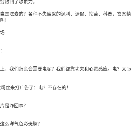
穷限制了想象力。
岂是吃素的？各种不失幽默的讽刺、调侃、挖苦、科普，答案精
叫！
场
：
上，我们怎么会需要电呢？我们都靠功夫和心灵感应。电？太 lo
的忠实粉丝来打广告了：电？不存在的！
片是咋回事？
这么洋气色彩斑斓？