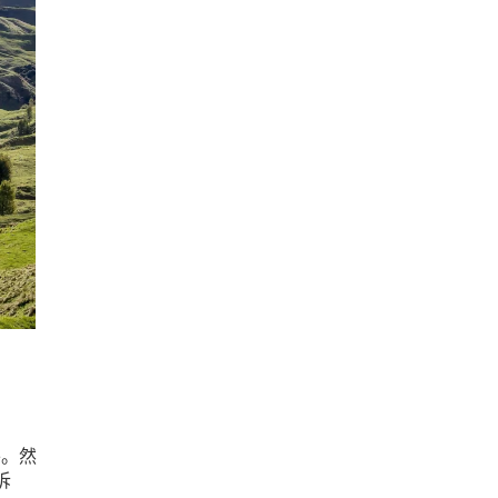
外。然
诉