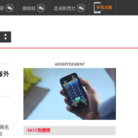
资
微财经
走进新西兰
▲
▼
ADVERTISEMENT
海外
两名
/HOT热搜榜
农