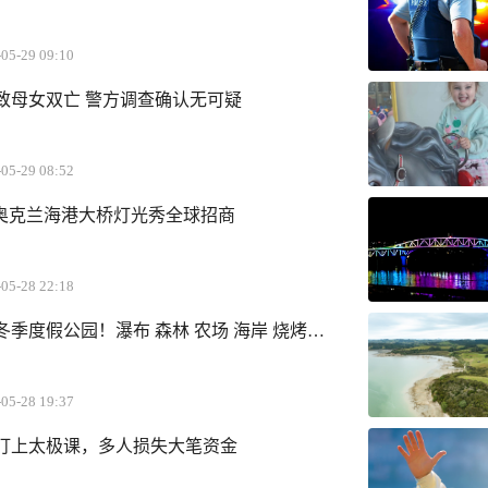
05-29 09:10
致母女双亡 警方调查确认无可疑
05-29 08:52
！奥克兰海港大桥灯光秀全球招商
05-28 22:18
季度假公园！瀑布 森林 农场 海岸 烧烤…
05-28 19:37
盯上太极课，多人损失大笔资金