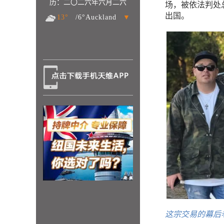
历：二〇二六年六月二六
场，被依法判处
出国。
13°
/6°Auckland
▼
这宗交易的幕后老板