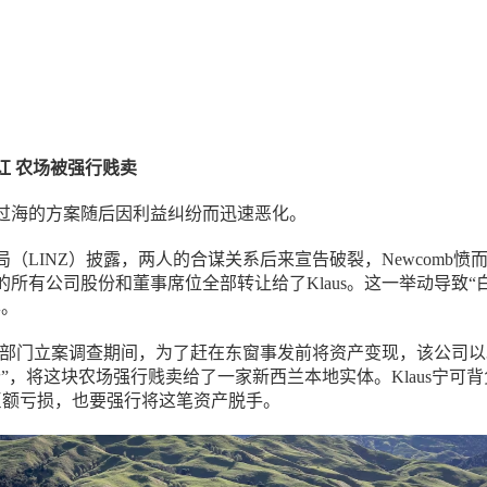
讧 农场被强行贱卖
过海的方案随后因利益纠纷而迅速恶化。
（LINZ）披露，两人的合谋关系后来宣告破裂，Newcomb愤
所有公司股份和董事席位全部转让给了Klaus。这一举动导致“
露。
规部门立案调查期间，为了赶在东窗事发前将资产变现，该公司以3
”，将这块农场强行贱卖给了一家新西兰本地实体。Klaus宁可背
的巨额亏损，也要强行将这笔资产脱手。