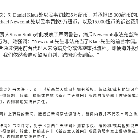
对Daniel Klaus处以民事罚款35万纽币，并承担15,000纽币的L
hael Newcomb处以民事罚款9万纽币，以及15,000纽币的诉讼费
责人Susan Smith对此发表了严厉警告，痛斥Newcomb非法充当
行为。她强调：“Newcomb先生非法充当了Klaus先生的前台木偶
者通过使用前台代理人来隐瞒身份或逃避审批流程。即便海外投
，我们依然会启动缺席审判，跨国追责到底。”
兰天维网》书面许可，对于《新西兰天维网》拥有版权、编译和/或其他知识
不得复制、转载、摘编或在非《新西兰天维网》所属的服务器上做镜像或
用，否则将追究法律责任。
天维网》上转载的新闻，版权归新闻原信源所有，新闻内容并不代表本网立场
兰天维网》书面许可，对于《新西兰天维网》拥有版权、编译和/或其他知识
不得复制、转载、摘编或在非《新西兰天维网》所属的服务器上做镜像或
用，否则将追究法律责任。