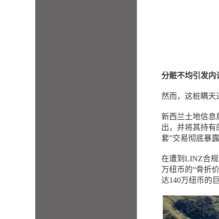
分赃不均引发内
然而，这桩瞒天
新西兰土地信息局
出，并将其持有的
套”交易彻底暴
在遭到LINZ合
万纽币的“骨折价
达140万纽币