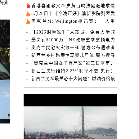
潜逃
香港喜剧教父79岁黄百鸣法庭跪地求情
一生辉煌毁于念贪
5月28日｜《今晚正好》澳新影院列表发
布，即将开启预售！
奥克兰Mt Wellington枪击案：一人重
伤，警方逮捕一名嫌疑人
【2026财算案】“大裁员、免费大学取
消、投资国防！”财算案内容提前“泄
最高罚$1000万！NZ政府重拳整顿电力
露”！包括这些重磅内容...
市场 “利好每个家庭”
奥克兰民宅火灾致一死 警方公布遇难者
姓名
新西兰乡村路旁惊现婴儿尸体 警方搜寻
生母一周无果
“奥克兰中国女子浮尸案”第三日庭审：
“方舟”据点五名中国女信徒已被遣返
新西兰央行维持2.25%利率不变 央行：
加息将更快到来
新西兰民众最关心十大问题：燃油价格飙
升至第四 生活成本居首