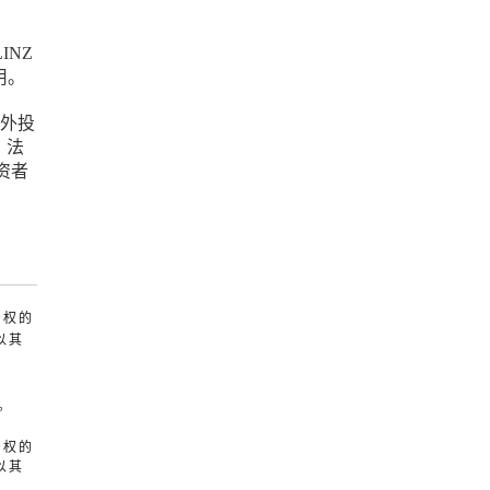
INZ
用。
海外投
。法
资者
产权的
以其
。
产权的
以其