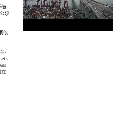
场被
1公顷
须依
现金。
’s
us
顶在