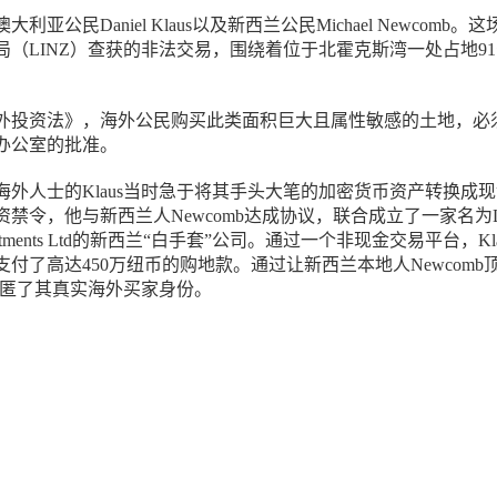
亚公民Daniel Klaus以及新西兰公民Michael Newcomb。这
局（LINZ）查获的非法交易，围绕着位于北霍克斯湾一处占地9
。
外投资法》，海外公民购买此类面积巨大且属性敏感的土地，必
办公室的批准。
海外人士的Klaus当时急于将其手头大笔的加密货币资产转换成
禁令，他与新西兰人Newcomb达成协议，联合成立了一家名为Let
 Investments Ltd的新西兰“白手套”公司。通过一个非现金交易平台，Kla
付了高达450万纽币的购地款。通过让新西兰本地人Newcomb
s隐匿了其真实海外买家身份。