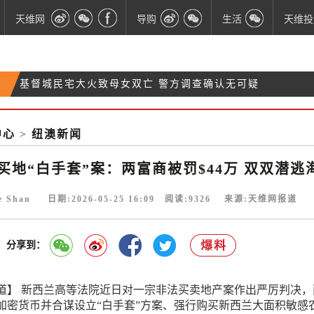
天维网
导购
生活
天维投
基督城民宅大火致母女双亡 警方调查确认无可疑
开售“冠名权”！奥克兰海港大桥灯光秀全球招商
警惕！诈骗分子盯上太极课，多人损失大笔资金
中心
>
纽澳新闻
【财算日·滚动更新】$2.75亿！新西兰加强外交和对
外援助计划
买地“白手套”案：两富商被罚$44万 双双潜逃
ie Shan 日期:2026-05-25 16:09 阅读:
9326
来源:天维网报道
分享到：
道】 新西兰高等法院近日对一宗非法买卖地产案作出严厉判决，
加密货币并合谋设立“白手套”方案、强行购买新西兰大面积敏感