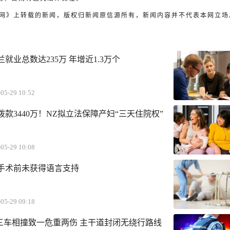
天维网》上转载的新闻，版权归新闻原信源所有，新闻内容并不代表本网立场
就业总数达235万 年增近1.3万个
05-29 10:52
】拨款3440万！NZ拟立法保障产妇“三天住院权”
05-29 10:08
手术前未获得语言支持
05-29 09:18
1三车相撞致一危重两伤 主干道封闭无绕行路线