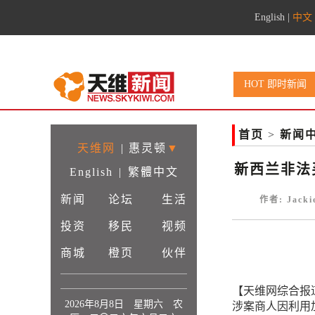
English
|
中文
HOT 即时新闻
首页
>
新闻
天维网
|
惠灵顿
▼
新西兰非法
English
|
繁體中文
新闻
论坛
生活
作者: Jack
投资
移民
视频
商城
橙页
伙伴
【天维网综合报
2026年8月8日 星期六 农
涉案商人因利用