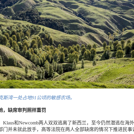
克斯湾一处占地91公顷的敏感农场。
地，缺席审判照样重罚
Klaus和Newcomb两人双双逃离了新西兰，至今仍然潜逃在海
部门并未就此放手，高等法院在两人全部缺席的情况下推进民事