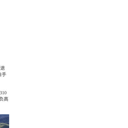
而退
白手
10
负高