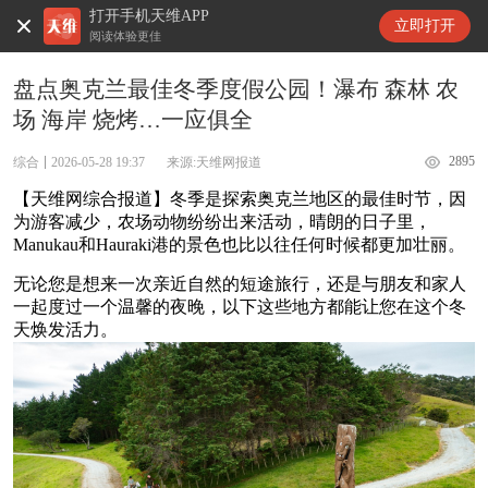
打开手机天维APP
天维新闻
立即打开
阅读体验更佳
盘点奥克兰最佳冬季度假公园！瀑布 森林 农
场 海岸 烧烤…一应俱全
2895
综合
2026-05-28 19:37
来源:天维网报道
【天维网综合报道】冬季是探索奥克兰地区的最佳时节，因
为游客减少，农场动物纷纷出来活动，晴朗的日子里，
Manukau和Hauraki港的景色也比以往任何时候都更加壮丽。
无论您是想来一次亲近自然的短途旅行，还是与朋友和家人
一起度过一个温馨的夜晚，以下这些地方都能让您在这个冬
天焕发活力。