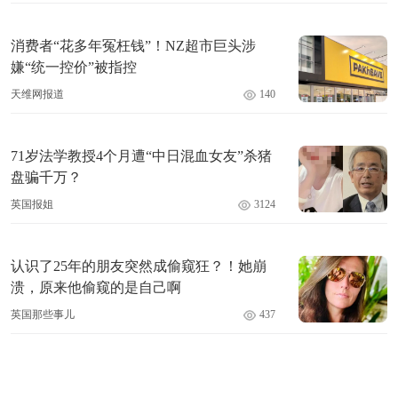
消费者“花多年冤枉钱”！NZ超市巨头涉
嫌“统一控价”被指控
天维网报道
140
71岁法学教授4个月遭“中日混血女友”杀猪
盘骗千万？
英国报姐
3124
认识了25年的朋友突然成偷窥狂？！她崩
溃，原来他偷窥的是自己啊
英国那些事儿
437