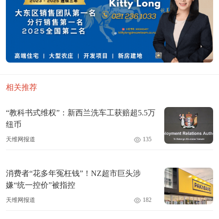
相关推荐
“教科书式维权”：新西兰洗车工获赔超5.5万
纽币
天维网报道
135
消费者“花多年冤枉钱”！NZ超市巨头涉
嫌“统一控价”被指控
天维网报道
182