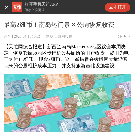
打开手机天维APP
天维新闻
立即打开
阅读体验更佳
最高2纽币！南岛热门景区公厕恢复收费
6153
综合
2026-04-11 15:52
来源:天维网报道
【天维网综合报道】新西兰南岛Mackenzie地区议会本周决
定，恢复Tekapo地区步行桥公共厕所的用户收费，费用为电
子支付1.5纽币、现金2纽币。这一举措旨在缓解因大量游客
带来的公厕维护成本压力，并支持旅游基础设施建设。