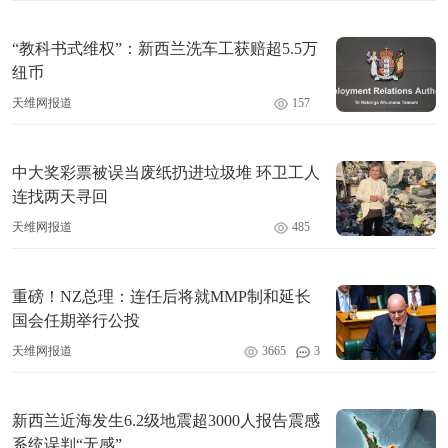
“教科书式维权”：新西兰洗车工获赔超5.5万
纽币
天维网报道
157
中大奖彩票被误当废纸扔进垃圾堆 环卫工人
连找两天寻回
天维网报道
485
重磅！NZ总理：连任后将就MMP制和延长
国会任期举行公投
天维网报道
3665
3
新西兰近海发生6.2级地震超3000人报告震感
系统误判“无感”