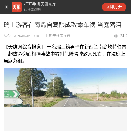
打开手机天维APP
天维新闻
立即打开
阅读体验更佳
瑞士游客在南岛自驾酿成致命车祸 当庭落泪
2512
综合
2026-01-16 19:20
来源:天维网报道
【天维网综合报道】 一名瑞士籍男子在新西兰南岛坎特伯雷
一起致命迎面相撞事故中被判危险驾驶致人死亡，在法庭上
当庭落泪。