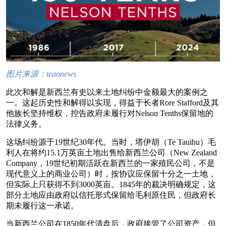
图片来源：teaonews
此次和解是新西兰有史以来土地纠纷中金额最大的案例之
一。这起历史性和解得以实现，得益于长者Rore Stafford及其
他族长坚持维权，控告政府未履行对Nelson Tenths保留地的
法律义务。
这场纠纷源于19世纪30年代。当时，塔伊胡（Te Tauihu）毛
利人在将约15.1万英亩土地出售给新西兰公司（New Zealand
Company，19世纪初期活跃在新西兰的一家殖民公司，不是
现代意义上的商业公司）时，按协议应保留十分之一土地，
但实际上只获得不到3000英亩。1845年的裁决明确规定，这
部分土地应由政府以信托形式保留给毛利原住民，但政府长
期未履行这一承诺。
当新西兰公司在1850年代清盘后，政府接管了公司资产，但