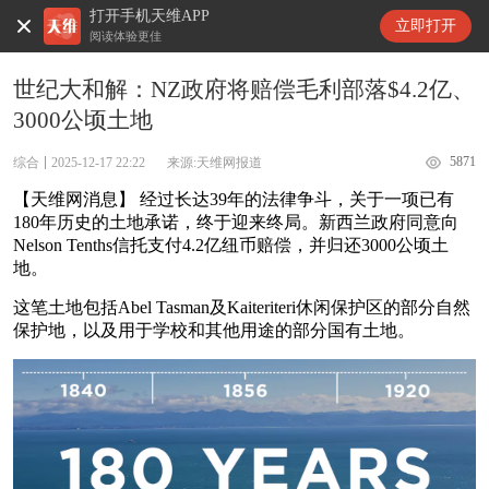
打开手机天维APP
天维新闻
立即打开
阅读体验更佳
世纪大和解：NZ政府将赔偿毛利部落$4.2亿、
3000公顷土地
5871
综合
2025-12-17 22:22
来源:天维网报道
【天维网消息】 经过长达39年的法律争斗，关于一项已有
180年历史的土地承诺，终于迎来终局。新西兰政府同意向
Nelson Tenths信托支付4.2亿纽币赔偿，并归还3000公顷土
地。
这笔土地包括Abel Tasman及Kaiteriteri休闲保护区的部分自然
保护地，以及用于学校和其他用途的部分国有土地。