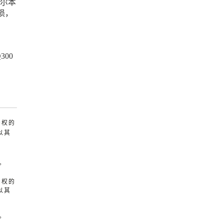
墨尔本
损，
00
产权的
以其
。
产权的
以其
。