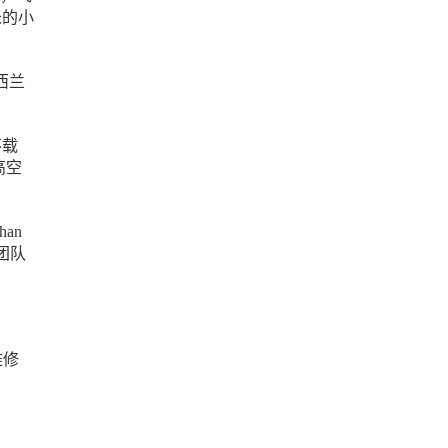
米的小
西兰
不载
高空
an
团队
维修