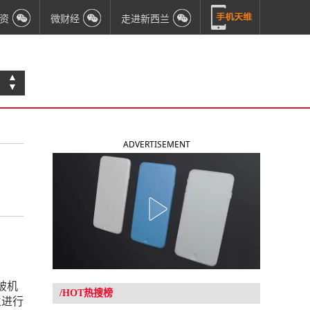
资
微财经
走进新西兰
▲
▼
ADVERTISEMENT
破机
/HOT热搜榜
兰进行