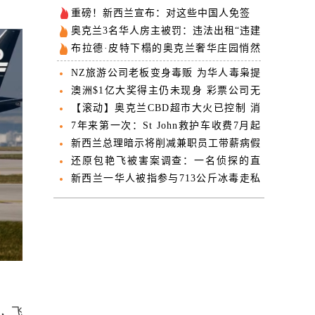
重磅！新西兰宣布：对这些中国人免签
奥克兰3名华人房主被罚：违法出租“违建
房”
布拉德·皮特下榻的奥克兰奢华庄园悄然
挂牌出售
NZ旅游公司老板变身毒贩 为华人毒枭提
供成吨制毒原料
澳洲$1亿大奖得主仍未现身 彩票公司无
法联系到
【滚动】奥克兰CBD超市大火已控制 消
防员彻夜留守清理
7年来第一次：St John救护车收费7月起
上调
新西兰总理暗示将削减兼职员工带薪病假
天数 引发争议
还原包艳飞被害案调查：一名侦探的直
觉、一部手机与一年搜寻
新西兰一华人被指参与713公斤冰毒走私
案 正出庭受审
时，飞