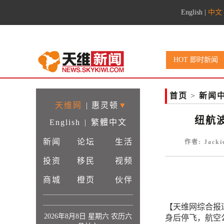
English
|
中文
HOT 即时新闻
首页
>
新闻
天维网
|
惠灵顿
▼
纽航
English
|
繁體中文
新闻
论坛
生活
作者: Jack
投资
移民
视频
商城
橙页
伙伴
【天维网综合报
2026年8月8日 星期六 农历六
身后停飞，航空