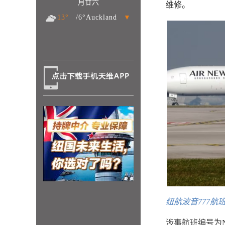
月廿六
维修。
13°
/6°Auckland
▼
纽航波音777航
涉事航班编号为N