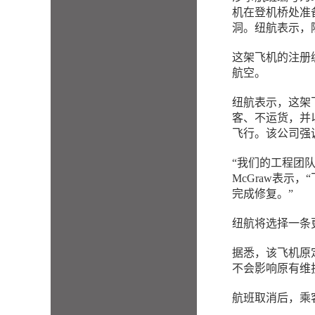
机在登机桥处准
洞。纽航表示，
这架飞机的注册编
航空。
纽航表示，这架
客、不运货，并
飞行。该公司强
“我们的工程团队
McGraw表
完成修复。”
纽航将选择一条
据悉，该飞机原
不会影响原有维
航班取消后，乘