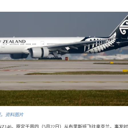
班。资料图片
Z146，原定于周四（5月22日）从布里斯班飞往奥克兰。事发