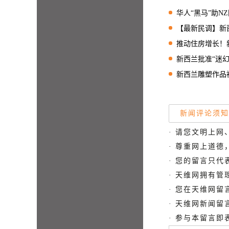
华人“黑马”助NZ国
【最新民调】新西兰工党
推动住房增长！新西兰
新西兰批准“迷幻蘑菇”
新西兰雕塑作品
新闻评论须知
· 请您文明上网
· 尊重网上道
· 您的留言只
· 天维网拥有
· 您在天维网
· 天维网新闻
· 参与本留言