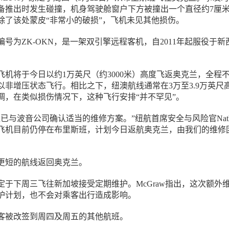
备推出时发生碰撞，机身驾驶舱窗户下方被撞出一个直径约7厘
除了该处蒙皮“非常小的破损”，飞机未见其他损伤。
号为ZK-OKN，是一架双引擎远程客机，自2011年起服役于新
飞机将于今日以约1万英尺（约3000米）高度飞返奥克兰，全程
以非增压状态飞行。相比之下，纽澳航线通常在3万至3.9万英尺
调，在类似损伤情况下，这种飞行安排“并不罕见”。
已与波音公司确认适当的维修方案。”纽航首席安全与风险官Nath
示，“飞机目前仍停在布里斯班，计划今日返航奥克兰，由我们的维修
更短的航线返回奥克兰。
定于下周三飞往新加坡接受定期维护。McGraw指出，这次额外
护计划，也不会对乘客出行造成影响。
客被改签到周四及周五的其他航班。