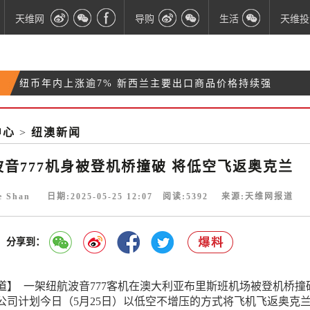
天维网
导购
生活
天维投
纽币年内上涨逾7% 新西兰主要出口商品价格持续强
父女联手破解密码 从汉密尔顿ATM机中盗取20万纽
劲
203平方米！“新西兰最大露台”顶层公寓挂牌出售
币
中心
>
纽澳新闻
【最新民调】新西兰工党支持率反超国家党 双方此消
彼长
波音777机身被登机桥撞破 将低空飞返奥克兰
ie Shan 日期:2025-05-25 12:07 阅读:
5392
来源:天维网报道
分享到：
道】 一架纽航波音777客机在澳大利亚布里斯班机场被登机桥撞
公司计划今日（5月25日）以低空不增压的方式将飞机飞返奥克