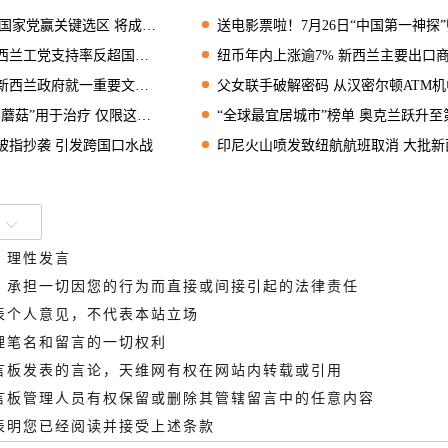
家党赢关键选区 将成国会议员
送电影票啦！7月26日“中国第一神探”归来，超大屏幕IMAX实力诠释狄仁杰风
支持率反超国家党 双方此消彼长
纽币年内上涨逾7% 新西兰主要出口商品价格持续
政府就一重要文件启动公众咨询
父女联手破解密码 从汉密尔顿ATM机中盗取20万
用于治疗 仅限这一名医生开处方
“全球最宜居城市”榜单 奥克兰跃升至第七
被指抄袭 引发跨国口水战
印尼火山喷发致纽航航班取消 大批新西兰游客滞留巴
、理性发言
德，承担一切因您的行为而直接或间接引起的法律责任
代表个人意见，不代表本站立场
管理笔名和留言的一切权利
留言板发表的言论，天维网有权在网站内转载或引用
留言板管理人员有权保留或删除其管辖留言中的任意内容
即表明您已经阅读并接受上述条款