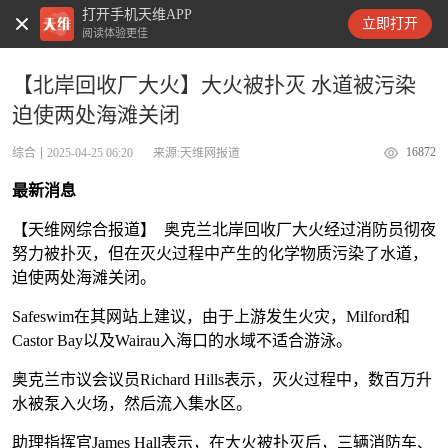
打开手机天维APP
天维新闻
立即打开
阅读体验更佳
【北岸回收厂大火】大火被扑灭 水道被污染
迫使两处海滩关闭
16872
综合
2025-04-25 06:20
来源:天维网报道
最新消息
【天维网综合报道】 奥克兰北岸回收厂大火经过消防员彻夜
努力被扑灭，但在灭火过程中产生的化学物质污染了水道，
迫使两处海滩关闭。
Safeswim在其网站上建议，由于上游发生火灾，Milford和
Castor Bay以及Wairau入海口的水域不适合游泳。
奥克兰市议会议员Richard Hills表示，灭火过程中，数百万升
水被泵入火场，然后流入集水区。
助理指挥官James Hall表示，在大火被扑灭后，三辆消防车、