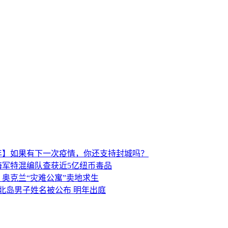
年】如果有下一次疫情，你还支持封城吗？
海军特混编队查获近5亿纽币毒品
奥克兰“灾难公寓”卖地求生
北岛男子姓名被公布 明年出庭