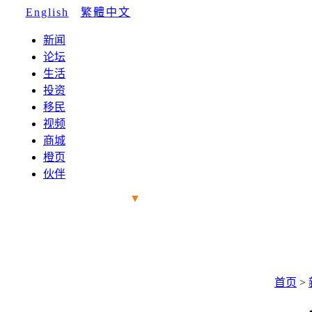
English
|
繁體中文
新闻
论坛
生活
投资
移民
视频
商城
橙页
伙伴
▼
首页
>