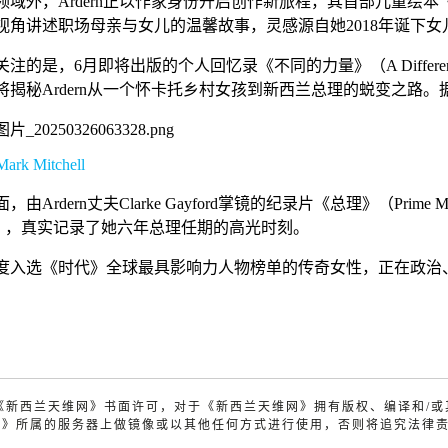
领域外，Ardern正以作家身份开启创作新旅程，其首部儿童绘本《妈妈
视角讲述职场母亲与女儿的温馨故事，灵感源自她2018年诞下女儿
注的是，6月即将出版的个人回忆录《不同的力量》（A Different 
将揭秘Ardern从一个怀卡托乡村女孩到新西兰总理的蜕变之路
Mark Mitchell
由Ardern丈夫Clarke Gayford掌镜的纪录片《总理》（Prime M
rd），真实记录了她六年总理任期的高光时刻。
度入选《时代》全球最具影响力人物榜单的传奇女性，正在政治
明
未经《新西兰天维网》书面许可，对于《新西兰天维网》拥有版权、编译和/
网》所属的服务器上做镜像或以其他任何方式进行使用，否则将追究法律