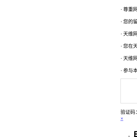
· 尊
· 您
· 天
· 您
· 天
· 参
验证码
×