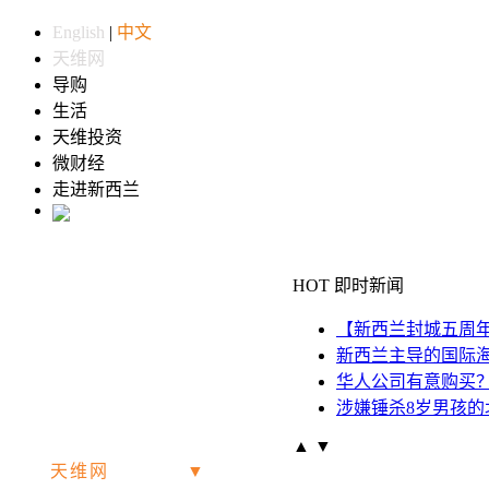
English
|
中文
天维网
导购
生活
天维投资
微财经
走进新西兰
HOT 即时新闻
【新西兰封城五周
新西兰主导的国际
华人公司有意购买？
涉嫌锤杀8岁男孩的
▲
▼
天维网
|
惠灵顿
▼