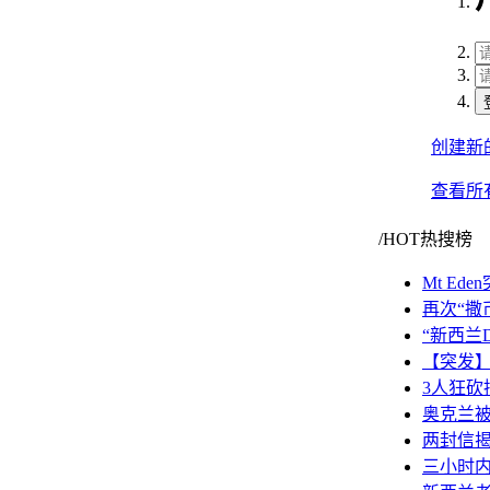
创建新
查看所
/HOT热搜榜
Mt E
再次“撒
“新西兰
【突发
3人狂砍
奥克兰被
两封信揭
三小时