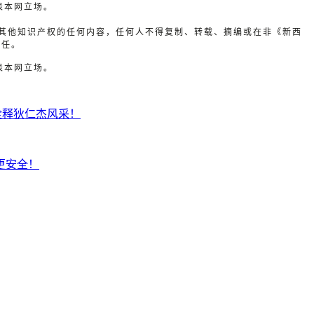
表本网立场。
或其他知识产权的任何内容，任何人不得复制、转载、摘编或在非《新西
责任。
表本网立场。
诠释狄仁杰风采！
更安全！