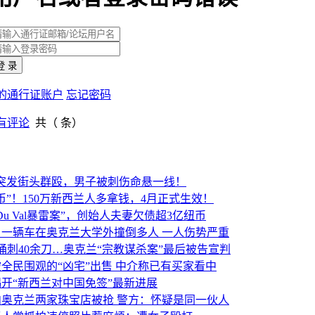
登 录
的通行证账户
忘记密码
有评论
共（
条）
den突发街头群殴，男子被刺伤命悬一线！
币”！150万新西兰人多拿钱，4月正式生效！
Du Val暴雷案”，创始人夫妻欠债超3亿纽币
】一辆车在奥克兰大学外撞倒多人 一人伤势严重
捅刺40余刀…奥克兰“宗教谋杀案”最后被告宣判
全民围观的“凶宅”出售 中介称已有买家看中
开“新西兰对中国免签”最新进展
内奥克兰两家珠宝店被抢 警方：怀疑是同一伙人