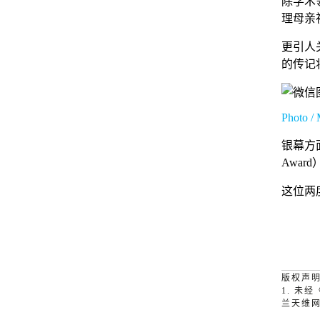
除学术
理母亲
更引人关
的传记
Photo / 
银幕方面，
Awa
这位两
版权声
1. 
兰天维