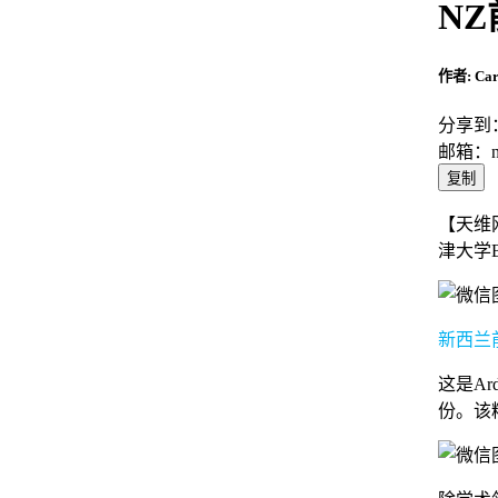
NZ
作者: Ca
分享到
邮箱：
复制
【天维
津大学B
新西兰前总
这是A
份。该