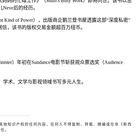
的忙碌工作》（Mum’s Busy Work）即将问世。该书以总
Neve后的经历。
Kind of Power），出版商企鹅兰登书屋透露这部“深度私密”
。据信，该书的版权交易金额超百万纽币。
inister）年初在Sundance电影节斩获观众票选奖（Audience
、学术、文学与影视领域书写多元人生。
或其他知识产权的任何内容，任何人不得复制、转载、摘编或在非《新西
责任。