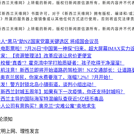
《新西兰天维网》上转载的新闻，版权归新闻原信源所有，新闻内容并不代
明
未经《新西兰天维网》书面许可，对于《新西兰天维网》拥有版权、编译和/
网》所属的服务器上做镜像或以其他任何方式进行使用，否则将追究法律
《新西兰天维网》上转载的新闻，版权归新闻原信源所有，新闻内容并不代
华人“黑马”助NZ国家党赢关键选区 将成国会议员
送电影票啦！7月26日“中国第一神探”归来，超大屏幕IMAX实力
专家：【资源管理法】改革应该让房价更便宜
新校餐“真香”？霍克湾中学打脸质疑者：孩子吃得干净溜溜！
司机注意！新西兰即将开始道路药驾检测！NZ交通部长：让道路
@奥克兰居民，你家水费要涨了，涨幅7.2%！7月开始！
突发！警方封锁北岛小镇街道，谈判小组出动！
【新西兰封城五周年】如果有下一次疫情，你还支持封城吗？
新西兰主导的国际海军特混编队查获近5亿纽币毒品
华人公司有意购买？奥克兰“灾难公寓”卖地求生
论须知
您文明上网、理性发言