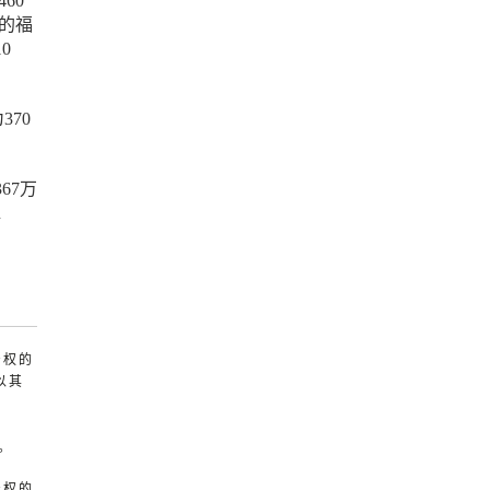
60
中的福
0
370
367万
n
产权的
以其
。
产权的