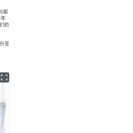
与股
去年
O们的
攀升至