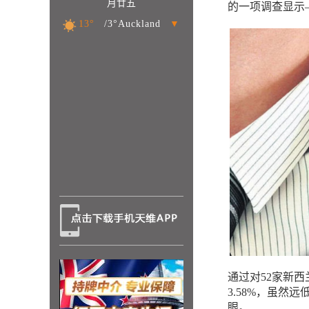
月廿五
的一项调查显示
13°
/3°Auckland
▼
通过对52家新西
3.58%，虽然
眼。