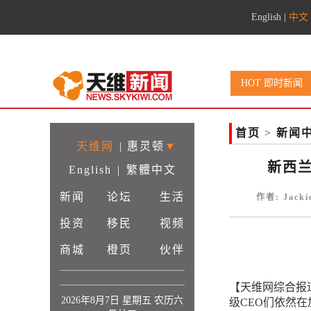
English
|
中文
HOT 即时新闻
首页
>
新闻
天维网
|
惠灵顿
▼
新西兰
English
|
繁體中文
新闻
论坛
生活
作者: Jack
投资
移民
视频
商城
橙页
伙伴
【天维网综合报
2026年8月7日 星期五 农历六
级CEO们依然