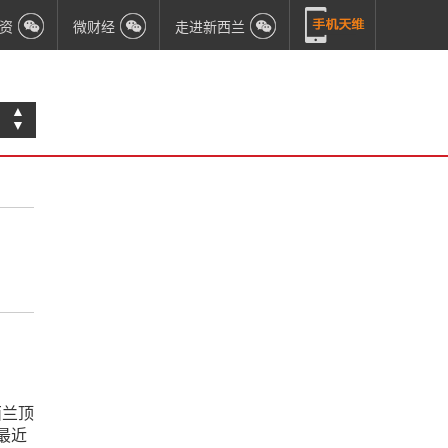
资
微财经
走进新西兰
▲
▼
西兰顶
最近