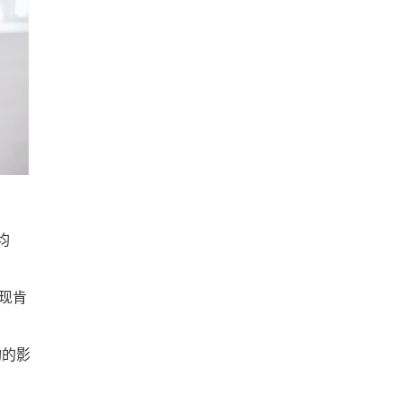
均
表现肯
构的影