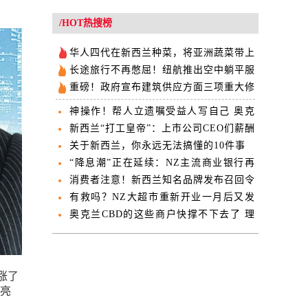
/HOT热搜榜
华人四代在新西兰种菜，将亚洲蔬菜带上
新西兰人餐桌
长途旅行不再憋屈！纽航推出空中躺平服
务 经济舱就能享受到
重磅！政府宣布建筑供应方面三项重大修
改 建房成本或将大降！
神操作！帮人立遗嘱受益人写自己 奥克
兰亚裔律师遭处罚
新西兰“打工皇帝”：上市公司CEO们薪酬
再创新高
关于新西兰，你永远无法搞懂的10件事
“降息潮”正在延续：NZ主流商业银行再
度下调房贷利率！
消费者注意！新西兰知名品牌发布召回令
这款薯角先别急着吃！
有救吗？NZ大超市重新开业一月后又发
现更多老鼠
奥克兰CBD的这些商户快撑不下去了 理
由竟是市议会不作为？
涨了
称亮