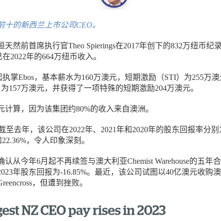
名前十的
新西兰上市公司CEO。
然前首席执行官Theo Spierings在2017年创下的832万纽币纪
自己在2022年的664万纽币收入。
018年起执掌Ebos，基本薪水为160万澳元，短期激励（STI）为255万
）为157万澳元，并获得了一项特殊的短期激励204万澳元。
澳元计算，因为该集团约80%的收入来自澳洲。
截至去年，该公司在2022年、2021年和2020年的股东回报率分别
9%和22.36%，令人印象深刻。
从今年6月起不再续签与澳大利亚Chemist Warehouse的五年
023年股东回报为-16.85%。最近，该公司试图以40亿澳元收购
eencross，但遭到挫败。