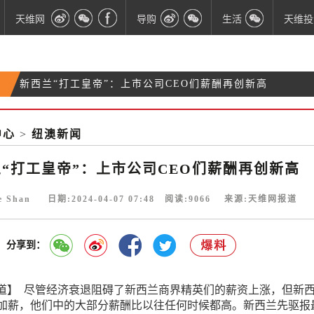
天维网
导购
生活
天维投
新西兰“打工皇帝”：上市公司CEO们薪酬再创新高
谈判8个月抵不上罢工5天：Rotorua议会75名工人全
奥克兰西区房屋突发大火！或与帮派有关
员加薪
中心
>
纽澳新闻
被疑“假结婚” 亚裔女子即将被驱逐出新西兰
“打工皇帝”：上市公司CEO们薪酬再创新高
ie Shan 日期:2024-04-07 07:48 阅读:
9066
来源:天维网报道
分享到：
道】 尽管经济衰退阻碍了新西兰商界精英们的薪资上涨，但新
在加薪，他们中的大部分薪酬比以往任何时候都高。新西兰先驱报