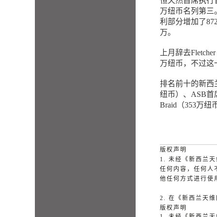
恒天然首席执行官M
万纽币名列第三。
利部分增加了872
万。
上月辞去Fletch
万纽币，不过这一
排名前十的新西兰其他
纽币）、ASB首席执行
Braid（353万
版权声明
1. 未经《新西
任何内容，任何人
他任何方式进行使
2. 在《新西兰
版权声明
1. 未经《新西