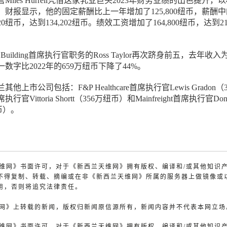
iles Hurrell凭借这家乳业巨头2023年财务业绩的出色提升，以4
财报显示，他的固定薪酬比上一年增加了125,800纽币，薪酬
0纽币，达到134,202纽币。绩效工资增加了164,800纽币，达到21
er Building首席执行官职务的Ross Taylor再次跻身前五，去年收入为
数字比2022年的659万纽币下降了44%。
上市公司包括：F&P Healthcare首席执行官Lewis Gradon（
官Vittoria Shortt（356万纽币）和Mainfreight首席执行官Do
纽币）。
兰天维网》书面许可，对于《新西兰天维网》拥有版权、编译和/或其他知识
不得复制、转载、摘编或在非《新西兰天维网》所属的服务器上做镜像或
用，否则将追究法律责任。
天维网》上转载的新闻，版权归新闻原信源所有，新闻内容并不代表本网立场
兰天维网》书面许可，对于《新西兰天维网》拥有版权、编译和/或其他知识