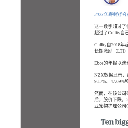
2023年薪酬排
这一数字超过了恒天
超过了Cullity
Cullity自2
长期激励（LTI
Ebos的年报以
NZX数据显示，
9.17%、47.6
然而，在该公司确认
后，股价下跌，2
亚宠物护理公司Gr