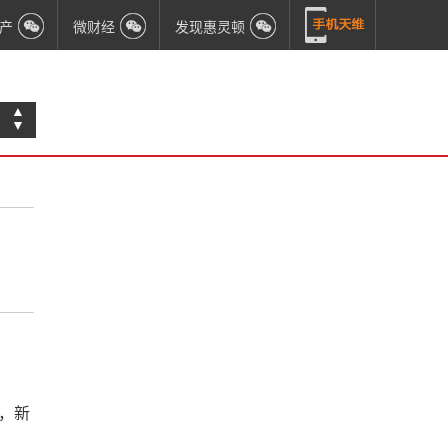
产
微财经
发现惠灵顿
▲
▼
，新