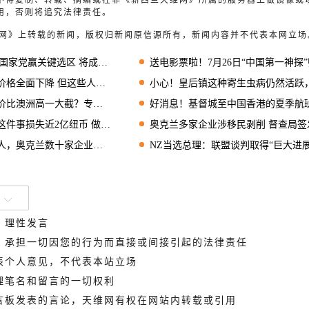
不得复制、转载、摘编或在非《新西兰天维网》所属的服务器上做镜像或
用，否则将追究法律责任。
天维网》上转载的新闻，版权归新闻原信源所有，新闻内容并不代表本网立场
家党赢关键选区 将成国会议员
送电影票啦！7月26日“中国第一神探”归来，超大屏幕IMAX实力诠释狄仁杰风
全面下降 但这些人却高兴不起来
小心！皇后镇这种寄生虫病仍然活跃，可能藏身饮用水
澳洲高一大截？专家道出原因
好消息！基督城至中国香港的夏季航班下月复
失近2亿纽币 做到这几点能规避风险
奥克兰多家企业涉移民剥削 督查局签发超12份侵权
奥克兰数十家企业或被停业
NZ当选总理：联盟谈判取得“巨大进展” 不参加APEC
、理性发言
德，承担一切因您的行为而直接或间接引起的法律责任
代表个人意见，不代表本站立场
管理笔名和留言的一切权利
留言板发表的言论，天维网有权在网站内转载或引用