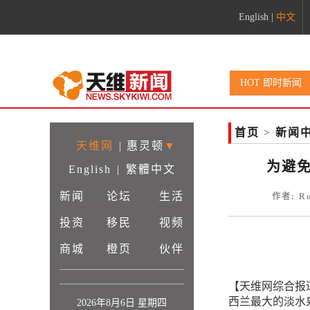
English
|
中文
HOT 即时新闻
首页
>
新闻
天维网
|
惠灵顿
▼
为避
English
|
繁體中文
新闻
论坛
生活
作者: R
投资
移民
视频
商城
橙页
伙伴
【天维网综合报
西兰最大的淡水
2026年8月6日 星期四