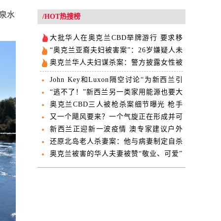
的泉水
/HOT热搜榜
大批华人在奥克兰CBD举牌游行 要求移
民局公平使用NSC
“奥克兰亚裔夫妇被害案”：26岁嫌疑人未
提出抗辩
奥克兰华人夫妇谋杀案：警方披露女性被
害人尸检结果
John Key和Luxon隔空讨论“为新西兰引
入大熊猫”
“逃不了！”新西兰另一类家用能源也要大
幅涨价
奥克兰CBD三人被枪杀案细节曝光 枪手
说“要让他们得到最坏结果”
又一个飓风要来？一个气旋正在形成并可
能影响新西兰
新西兰正迎新一波疫情 澳专家建议户外
庆祝圣诞
还原北岛老人杀妻案：他与病妻制定自杀
协议，用领带勒死妻子
奥克兰被害的华人夫妻被赞“敬业、可爱”