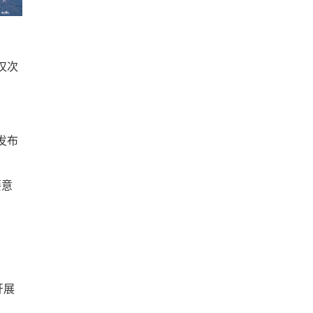
兰仅次
发布
要意
开展