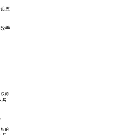
发设置
或改善
产权的
以其
。
产权的