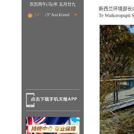
农历丙午(马)年 五月廿九
新西兰环境部长D
14°
/3°Auckland
▼
Te Waikoropu