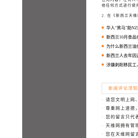
任何内容，任何人
他任何方式进行使
2. 在《新西兰
华人“黑马”助NZ国
新西兰10月食品价格
为什么新西兰油价比
新西兰人去年因这件事损
涉嫌剥削移民工人，
新闻评论须知
· 请您文明上网
· 尊重网上道
· 您的留言只
· 天维网拥有
· 您在天维网