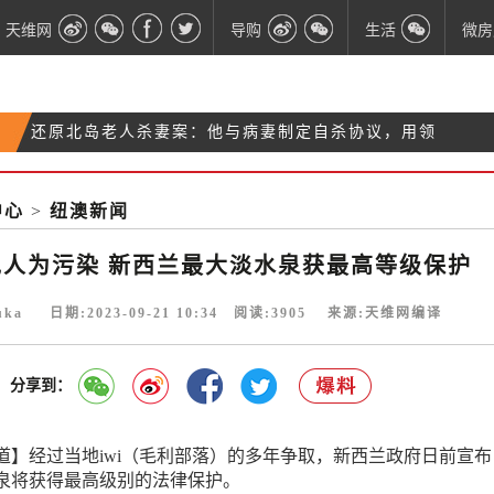
天维网
导购
生活
微房
还原北岛老人杀妻案：他与病妻制定自杀协议，用领
“借精生女”不料男子入戏太深：要当真爹
带勒死妻子
奥克兰中介：豪宅迟迟不成交，是为等待来自中国的
中心
>
纽澳新闻
为什么新西兰油价比澳洲高一大截？专家道出原因
资金
免人为污染 新西兰最大淡水泉获最高等级保护
uka 日期:2023-09-21 10:34 阅读:
3905
来源:天维网编译
分享到：
道】经过当地iwi（毛利部落）的多年争取，新西兰政府日前宣布
泉将获得最高级别的法律保护。