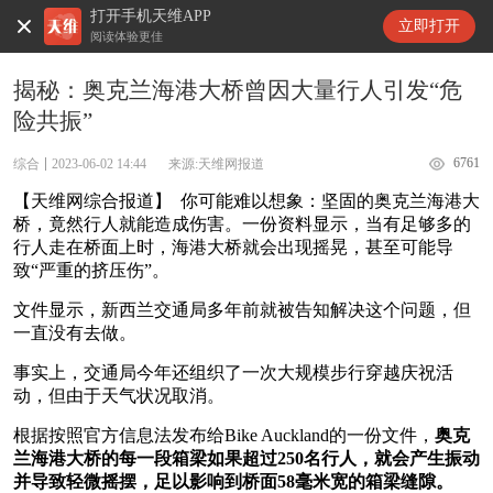
打开手机天维APP
天维新闻
立即打开
阅读体验更佳
揭秘：奥克兰海港大桥曾因大量行人引发“危
险共振”
6761
综合
2023-06-02 14:44
来源:天维网报道
【天维网综合报道】 你可能难以想象：坚固的奥克兰海港大
桥，竟然行人就能造成伤害。一份资料显示，当有足够多的
行人走在桥面上时，海港大桥就会出现摇晃，甚至可能导
致“严重的挤压伤”。
文件显示，新西兰交通局多年前就被告知解决这个问题，但
一直没有去做。
事实上，交通局今年还组织了一次大规模步行穿越庆祝活
动，但由于天气状况取消。
根据按照官方信息法发布给Bike Auckland的一份文件，
奥克
兰海港大桥的每一段箱梁如果超过250名行人，就会产生振动
并导致轻微摇摆，足以影响到桥面58毫米宽的箱梁缝隙。