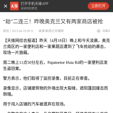
打开手机天维APP
天维新闻
立即打开
阅读体验更佳
“劫”二连三！昨晚奥克兰又有两家商店被抢
12411
综合
2023-04-19 09:31
来源:新西兰天维网
【天维网综合报道】昨天（4月18日）晚上和今天凌晨，奥克
兰南区的一家便利店和一家果蔬店遭到了飞车抢劫的袭击，
现场一片狼藉。
周二晚上11点50分左右，Papatoetoe Huia Rd的一家便利店发
生盗窃案。
警方表示，他们取得了监控录像，目前正在审查。
录像显示，店铺建筑物的外墙出现大裂缝，遮阳篷因撞击而
倒塌。
用于闯入店铺的汽车被遗弃在现场。