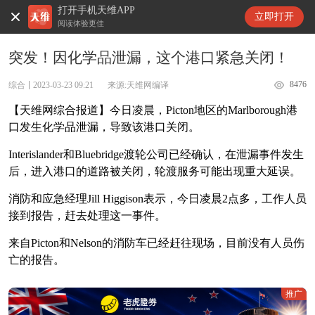
打开手机天维APP
天维新闻
立即打开
阅读体验更佳
突发！因化学品泄漏，这个港口紧急关闭！
8476
综合
2023-03-23 09:21
来源:天维网编译
【天维网综合报道】今日凌晨，Picton地区的Marlborough港
口发生化学品泄漏，导致该港口关闭。
Interislander和Bluebridge渡轮公司已经确认，在泄漏事件发生
后，进入港口的道路被关闭，轮渡服务可能出现重大延误。
消防和应急经理Jill Higgison表示，今日凌晨2点多，工作人员
接到报告，赶去处理这一事件。
来自Picton和Nelson的消防车已经赶往现场，目前没有人员伤
亡的报告。
推广