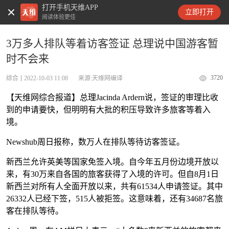
打开手机天维APP
天维新闻
立即打开
阅读体验更佳
3万多人排队等着访客签证 总理说中国游客暂
时不会来
3720
综合
2022-10-03 11:08
来源:天维网编译
【天维网综合报道】总理Jacinda Ardern说，签证的审理比收
到的申请要快，但明明有大批的积压导致许多旅客等着入
境。
Newshub周日报称，数万人在排队等待访客签证。
新西兰允许英美等国家免签入境。自今年五月份边境开放以
来，有30万来自各国的旅客获得了入境的许可。但自8月1日
新西兰对所有人全面开放以来，共有61534人申请签证。其中
26332人已经下签，515人被拒签。这意味着，还有34687名旅
客在排队等待。