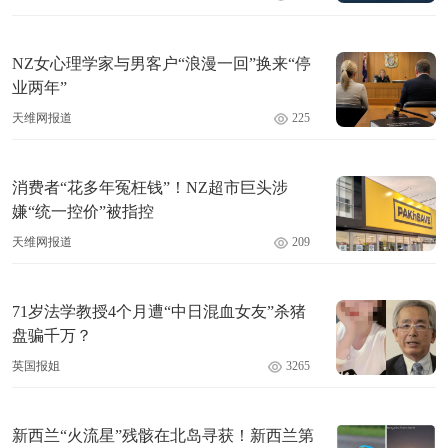
NZ女心理学家与男客户“浪漫一回”换来“停
业两年”
天维网报道
225
消费者“花多年冤枉钱”！NZ超市巨头涉
嫌“统一控价”被指控
天维网报道
209
71岁法学教授4个月遭“中日混血女友”杀猪
盘骗千万？
英国报姐
3265
新西兰“火流星”残骸在北岛寻获！新西兰第