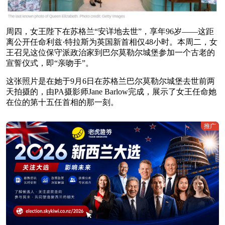
周四，女王陛下在苏格兰“安详地去世”，享年96岁——这距
离公开任命利兹·特拉斯为英国新首相仅48小时。本周二，女
王召见这位保守派政治家到巴尔莫勒尔城堡参加一个古老的
宣誓仪式，即“亲吻手”。
这张照片是在她于9月6日在苏格兰巴尔莫勒尔城堡去世前两
天拍摄的，由PA摄影师Jane Barlow完成，展示了女王任命她
在位的第十五任首相的那一刻。
推广