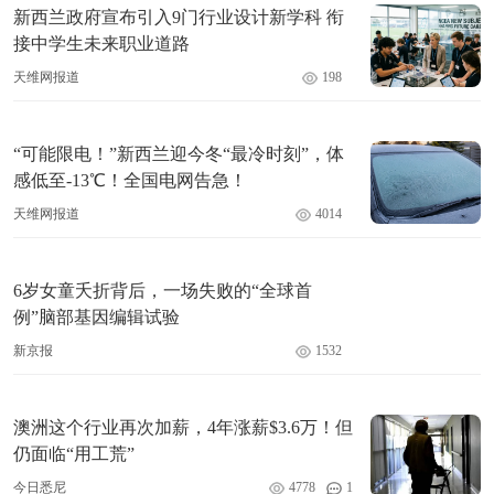
新西兰政府宣布引入9门行业设计新学科 衔
接中学生未来职业道路
天维网报道
198
“可能限电！”新西兰迎今冬“最冷时刻”，体
感低至-13℃！全国电网告急！
天维网报道
4014
6岁女童夭折背后，一场失败的“全球首
例”脑部基因编辑试验
新京报
1532
澳洲这个行业再次加薪，4年涨薪$3.6万！但
仍面临“用工荒”
今日悉尼
4778
1