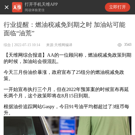
打开手机天维APP
天维新闻
立即打开
阅读体验更佳
行业提醒：燃油税减免到期之时 加油站可能
面临“油荒”
3543
综合
2022-07-15 10:14
来源:天维网编译
【天维网综合报道】AA的一位顾问称，燃油税减免政策到期
的时候，加油站会很混乱。
今天三月份油价暴涨，政府宣布了25纽分的燃油税减免政
策。
一开始宣布执行三个月，但在2022年预算案的时候宣布再延
长两个月，这个政策即将在8月15日到期。
根据油价追踪网站Gaspy，今日91号油平均都超过了3纽币每
升。