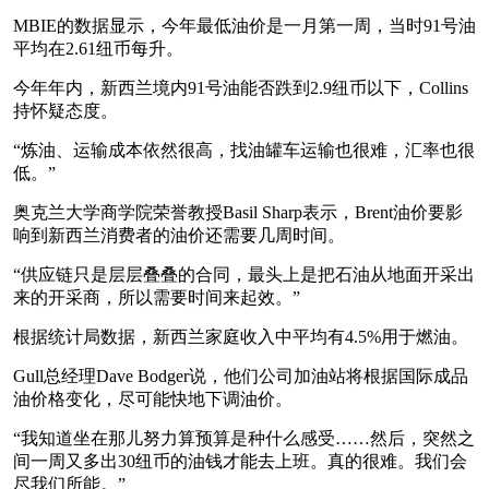
MBIE的数据显示，今年最低油价是一月第一周，当时91号油
平均在2.61纽币每升。
今年年内，新西兰境内91号油能否跌到2.9纽币以下，Collins
持怀疑态度。
“炼油、运输成本依然很高，找油罐车运输也很难，汇率也很
低。”
奥克兰大学商学院荣誉教授Basil Sharp表示，Brent油价要影
响到新西兰消费者的油价还需要几周时间。
“供应链只是层层叠叠的合同，最头上是把石油从地面开采出
来的开采商，所以需要时间来起效。”
根据统计局数据，新西兰家庭收入中平均有4.5%用于燃油。
Gull总经理Dave Bodger说，他们公司加油站将根据国际成品
油价格变化，尽可能快地下调油价。
“我知道坐在那儿努力算预算是种什么感受……然后，突然之
间一周又多出30纽币的油钱才能去上班。真的很难。我们会
尽我们所能。”