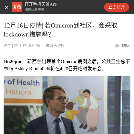
打开手机天维APP
天维新闻
立即打开
阅读体验更佳
12月16日疫情| 若Omicron到社区，会采取
lockdown措施吗？
19966
综合
2021-12-16 16:20
来源:天维网
16:20pm—
新西兰出现首个Omicron病例之后，公共卫生总干
事Dr Ashley Bloomfield将在4:20召开临时发布会。