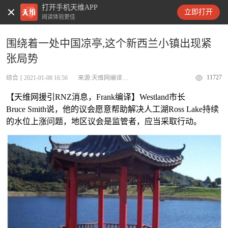
打开手机天维APP
天维新闻
立即打开
阅读体验更佳
围绕着一处中国凉亭,这个新西兰小镇出现紧
张局势
11727
综合
2021-01-08 16:56
来源:天维网编译RNZ
【天维网援引RNZ消息，Frank编译】Westland市长
Bruce Smith说，他的议会愿意帮助解决人工湖Ross Lake持续
的水位上涨问题，地区议会是监管者，应当采取行动。