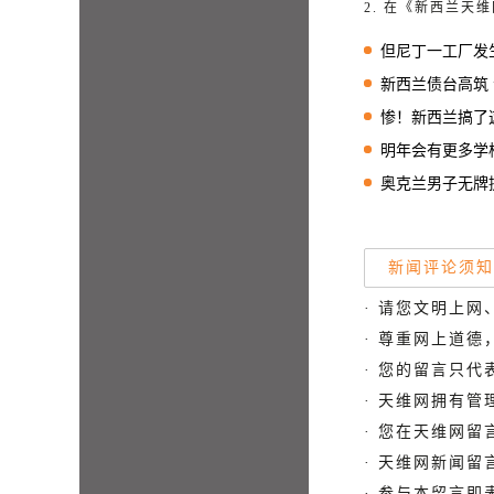
2. 在《新西兰
但尼丁一工厂发
新西兰债台高筑
惨！新西兰搞了这么
明年会有更多学校加入
奥克兰男子无牌提供
新闻评论须知
· 请您文明上网
· 尊重网上道
· 您的留言只
· 天维网拥有
· 您在天维网
· 天维网新闻
· 参与本留言