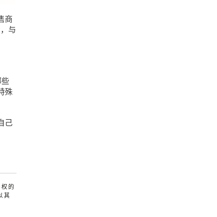
售商
示，与
哪些
特殊
自己
产权的
以其