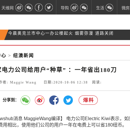
天维网
导购
生活
微房
屡遭网络袭击之后 NZX首席信息官突然辞职了！
创历史新高！奥克兰房产要价均价破百万纽币
最新疫情｜今日新增3例 有人航班落地就确诊
中心
>
纽澳新闻
今晨奥克兰市中心一办公楼起火 烟雾弥漫 道路关闭
电力公司给用户“种草” ：一年省出180刀
作者: Maggie Wang 日期:2020-10-06 12:38 阅读:
分享到：
hub消息 MaggieWang编译】
电力公司Electric Kiwi表示，
费用相比，使用他们公司的用户一年在电费上可以省180纽币。