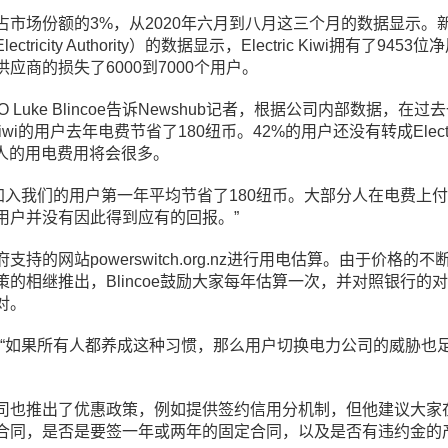
占市场份额的3%，从2020年六月到八月这三个月的数据显示。
tricity Authority）的数据显示，Electric Kiwi拥有了9453位
应商的损失了6000到7000个用户。
EO Luke Blincoe
告诉Newshub记者，根据公司内部数据，在过
c Kiwi的用户去年电费节省了180纽币。42%的用户还没有转成Electr
些人的用电费用将会很多。
加入我们的用户第一年平均节省了180纽币。大部分人在电费上
用户并没有因此得到应有的回报。”
持的网站powerswitch.org.nz进行用电估算。由于价格的不
的相继推出，Blincoe鼓励大家每年估算一次，并对照银行的
对。
“如果所有人都养成这种习惯，那么用户切换电力公司的威胁也
司也推出了优惠政策，例如提供签约信用分机制，但他建议大家
合同，是否是要签一年或两年的固定合同，以及是否有违约金的