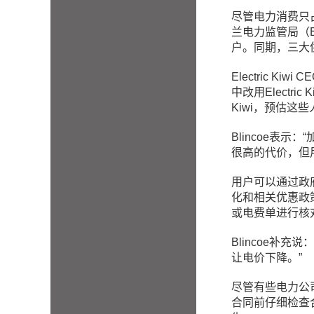
尽管电力消费只
兰电力监管局（Elec
户。同期，三大供
Electric Kiwi C
中改用Electri
Kiwi，预估这
Blincoe
表示：“
很高的代价，但
用户可以通过政府支
化和相关优惠政策
或电费单进行核
Blincoe
补充说：
让电价下降。”
尽管有些电力公
合同前仔细检查