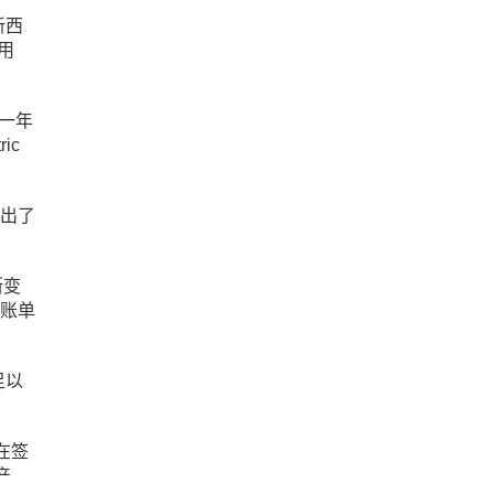
新西
净用
去一年
ic
付出了
断变
对账单
足以
在签
产