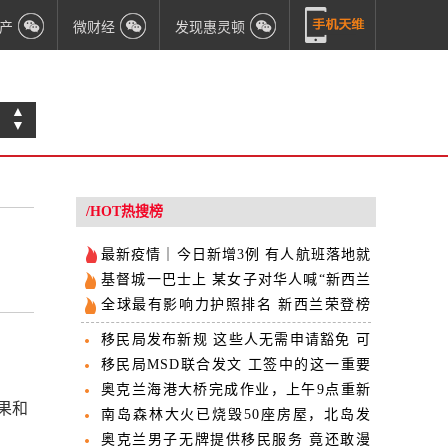
产
微财经
发现惠灵顿
▲
▼
/HOT热搜榜
最新疫情｜今日新增3例 有人航班落地就
确诊
基督城一巴士上 某女子对华人喊“新西兰
不欢迎中国人”
全球最有影响力护照排名 新西兰荣登榜
首
移民局发布新规 这些人无需申请豁免 可
以入境
移民局MSD联合发文 工签中的这一重要
步骤要改
奥克兰海港大桥完成作业，上午9点重新
如果和
开放
南岛森林大火已烧毁50座房屋，北岛发
生另一起火灾
奥克兰男子无牌提供移民服务 竟还敢漫