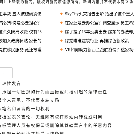
天维网》上转载的新闻，版权归新闻原信源所有，新闻内容并不代表本网立场
生事故 五人被硫磺烫伤
SkyCity火灾报告出炉 指出了这个重
 专家却说没必要担心？
在家还是去办公室？调查显示 员工希望灵活办
久隔离收费 仅有23个付款的
房子挂了13年没卖出去 房东的办法却是涨价
政府补贴 家长的负担会减轻吗？
绿党瞄准建筑行业 再推绿色新政策
移民服务 竟还敢漫天要价？
VR如何助力新西兰战胜疫情？这家初创公司的做法是....
、理性发言
德，承担一切因您的行为而直接或间接引起的法律责任
代表个人意见，不代表本站立场
管理笔名和留言的一切权利
留言板发表的言论，天维网有权在网站内转载或引用
留言板管理人员有权保留或删除其管辖留言中的任意内容
即表明您已经阅读并接受上述条款