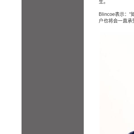
生。
Blincoe
表示：“
户也将会一直承