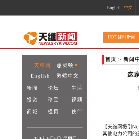
English
|
中文
HOT 即时新闻
首页
>
新闻
天维网
|
惠灵顿
▼
这家
English
|
繁體中文
新闻
论坛
生活
投资
移民
视频
商城
橙页
伙伴
【天维网援引News
其他电力公司的
2026年8月6日 星期四