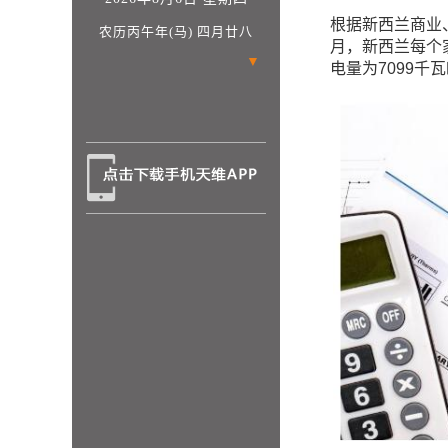
根据新西兰商业、
农历丙午年(马) 四月廿八
月，新西兰每个家
▼
电量为7099千