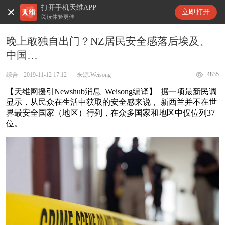
打开手机天维APP
天维新闻
立即打开
阅读体验更佳
晚上敢独自出门？NZ居民安全感落后埃及、
中国…
4835
综合
2019-11-12 17:12
来源:Weisong
【天维网援引Newshub消息 Weisong编译】 据一项最新民调
显示，从民众在生活中获取的安全感来说， 新西兰并不在世
界最安全国家（地区）行列，在众多国家和地区中仅位列37
位。