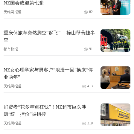
NZ国会或迎第七党
天维网报道
82
重庆休旅车突然腾空“起飞” ！撞山壁悬挂半
空
都市快报
91
NZ女心理学家与男客户“浪漫一回”换来“停
业两年”
天维网报道
413
消费者“花多年冤枉钱”！NZ超市巨头涉
嫌“统一控价”被指控
天维网报道
319