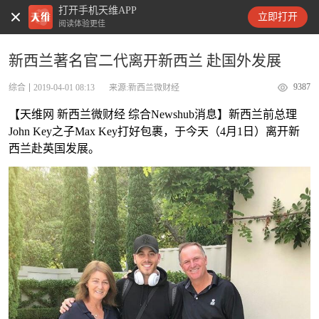
打开手机天维APP
天维新闻
立即打开
阅读体验更佳
新西兰著名官二代离开新西兰 赴国外发展
9387
综合
2019-04-01 08:13
来源:新西兰微财经
【天维网 新西兰微财经 综合Newshub消息】新西兰前总理
John Key之子Max Key打好包裹，于今天（4月1日）离开新
西兰赴英国发展。