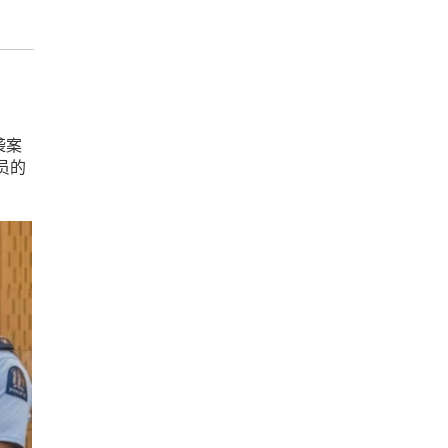
袭案
员的