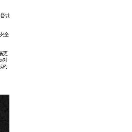
基督城
国安全
临更
局对
成的