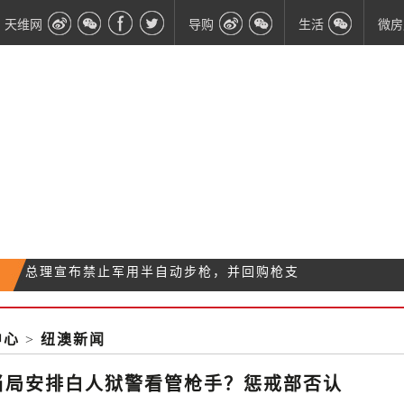
天维网
导购
生活
微房
【滚动】警方最新调查进展 枪手被抓时正前往第三作
奥克兰最畅销十大街区出炉！这些区域去年狂受青
案地
NZ经济增长放缓至5年来的最低点 今年还将有可能降
睐！
中心
>
纽澳新闻
总理宣布禁止军用半自动步枪，并回购枪支
息
当局安排白人狱警看管枪手？惩戒部否认