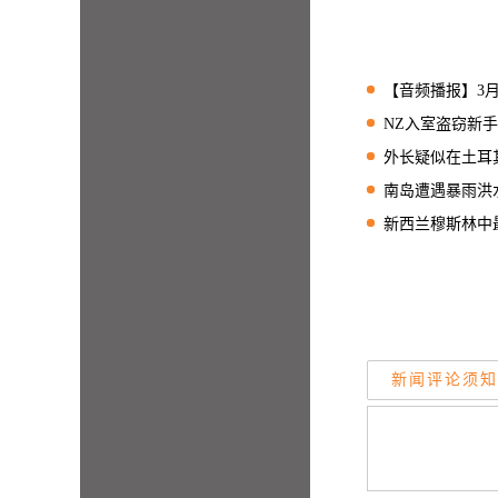
【音频播报】3月26日天维晚
NZ入室盗窃新手段
外长疑似在土耳其开
南岛遭遇暴雨洪水
新西兰穆斯林中最
新闻评论须知