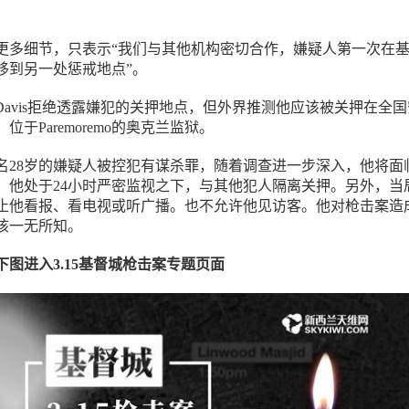
更多细节，只表示“我们与其他机构密切合作，嫌疑人第一次在
移到另一处惩戒地点”。
in Davis拒绝透露嫌犯的关押地点，但外界推测他应该被关押在全
于Paremoremo的奥克兰监狱。
名28岁的嫌疑人被控犯有谋杀罪，随着调查进一步深入，他将面
，他处于24小时严密监视之下，与其他犯人隔离关押。另外，当
止他看报、看电视或听广播。也不允许他见访客。他对枪击案造
该一无所知。
图进入3.15基督城枪击案专题页面