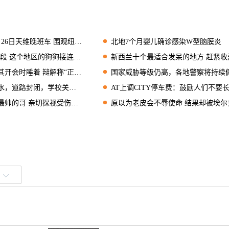
班车 围观纽版“老赖”：剥削75名工人拒赔偿
北地7个月婴儿确诊感染W型脑膜炎
 这个地区的狗狗接连中毒！
新西兰十个最适合发呆的地方 赶紧收
会时睡着 辩解称“正在沉思”
国家威胁等级仍高，各地警察将持续佩枪执
，道路封闭，学校关门！
AT上调CITY停车费：鼓励人们不要长时间把车停在
帅的哥 亲切探视受伤兄弟
原以为老皮会不辱使命 结果却被埃尔多安啪啪