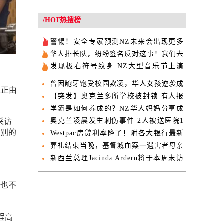
/HOT热搜榜
警惕！安全专家预测NZ未来会出现更多
“大撤离”
华人排长队，纷纷签名反对这事！我们去
问了各方意见…
发现极右符号纹身 NZ大型音乐节上演
5000人大撤离
曾因龅牙饱受校园欺凌，华人女孩逆袭成
人正由
超模
【突发】奥克兰多所学校被封锁 有人报
警看到持枪者
学霸是如何养成的？NZ华人妈妈分享成
功经验
奥克兰凌晨发生刺伤事件 2人被送医院1
采访
特别的
人伤势严重
Westpac房贷利率降了！附各大银行最新
房贷利率表
葬礼结束当晚，基督城血案一遇害者母亲
去世
新西兰总理Jacinda Ardern将于本周末访
问中国
有也不
程高