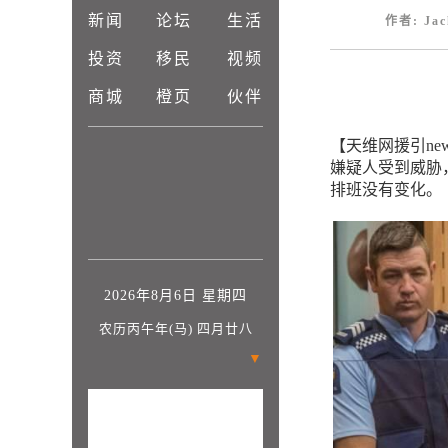
新闻
论坛
生活
作者: Jac
投资
移民
视频
商城
橙页
伙伴
【天维网援引new
嫌疑人受到威胁
排班没有变化。
2026年8月6日 星期四
农历丙午年(马) 四月廿八
▼