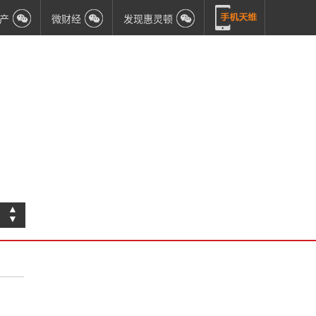
产
微财经
发现惠灵顿
▲
▼